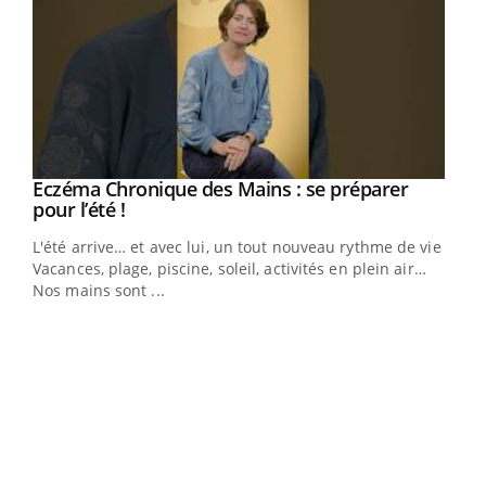
Eczéma Chronique des Mains : se préparer
Youtube
Youtube
pour l’été !
L'été arrive… et avec lui, un tout nouveau rythme de vie !
Vacances, plage, piscine, soleil, activités en plein air…
Nos mains sont ...
Dia
You
Le 
pers
ques