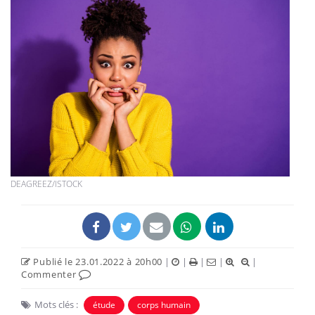
DEAGREEZ/ISTOCK
Publié le 23.01.2022 à 20h00
|
|
|
|
|
Commenter
Mots clés :
étude
corps humain