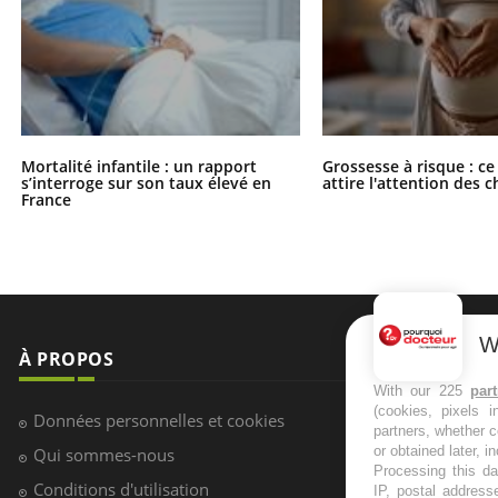
Mortalité infantile : un rapport
Grossesse à risque : ce
s’interroge sur son taux élevé en
attire l'attention des 
France
W
À PROPOS
NEWSLETT
With our 225
par
(cookies, pixels 
Recevez toute
Données personnelles et cookies
partners, whether c
infos santé
or obtained later, i
Qui sommes-nous
Processing this da
Conditions d'utilisation
IP, postal address