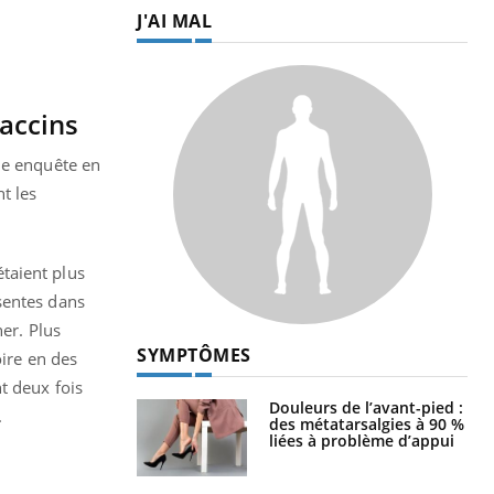
J'AI MAL
vaccins
ne enquête en
t les
taient plus
sentes dans
ner. Plus
SYMPTÔMES
oire en des
t deux fois
Douleurs de l’avant-pied :
.
des métatarsalgies à 90 %
liées à problème d’appui