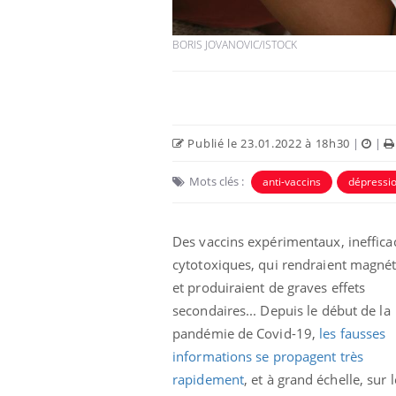
BORIS JOVANOVIC/ISTOCK
Publié le 23.01.2022 à 18h30
|
|
 Mains :
Carence en fer : comprendre pour
Ins
Youtube
You
Youtube
Youtube
Mots clés :
prévenir
osa
anti-vaccins
dépressi
aciles à aborder...
Fatigue, irritabilité, brouillard mental ou
En 2
poser des
même alopécie… Les symptômes de la
rest
Des vaccins expérimentaux, ineffica
'un proche c'est
carence en fer sont multiples ce qui la rend
pat
cytotoxiques, qui rendraient magné
...
et produiraient de graves effets
secondaires... Depuis le début de la
pandémie de Covid-19,
les fausses
informations se propagent très
rapidement
, et à grand échelle, sur 