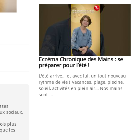
Eczéma Chronique des Mains : se
Youtube
Youtube
préparer pour l’été !
L'été arrive… et avec lui, un tout nouveau
rythme de vie ! Vacances, plage, piscine,
soleil, activités en plein air… Nos mains
sont ...
Youtube
Diabète & Ramadan 2026
Un
Youtube
You
fac
sses
Le Ramadan approche, et, pour de
pr
aux sociaux.
nombreuses personnes atteintes de
Un 
diabète, c'est une période de questions, de
ois plus
mut
 que les
défis, mais ...
san