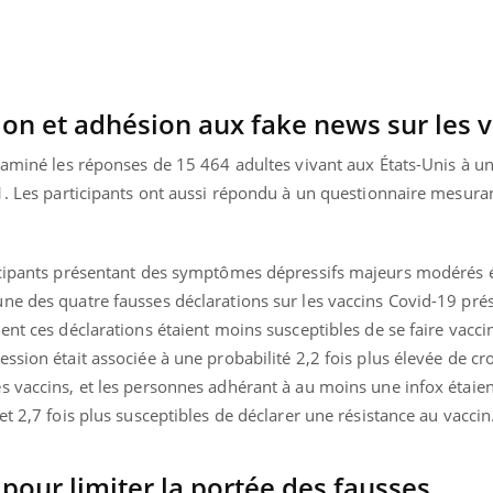
ion et adhésion aux fake news sur les 
examiné les réponses de 15 464 adultes vivant aux États-Unis à u
1. Les participants ont aussi répondu à un questionnaire mesuran
icipants présentant des symptômes dépressifs majeurs modérés é
ne des quatre fausses déclarations sur les vaccins Covid-19 pré
ent ces déclarations étaient moins susceptibles de se faire vacci
ssion était associée à une probabilité 2,2 fois plus élevée de cr
s vaccins, et les personnes adhérant à au moins une infox étaien
t 2,7 fois plus susceptibles de déclarer une résistance au vaccin
pour limiter la portée des fausses