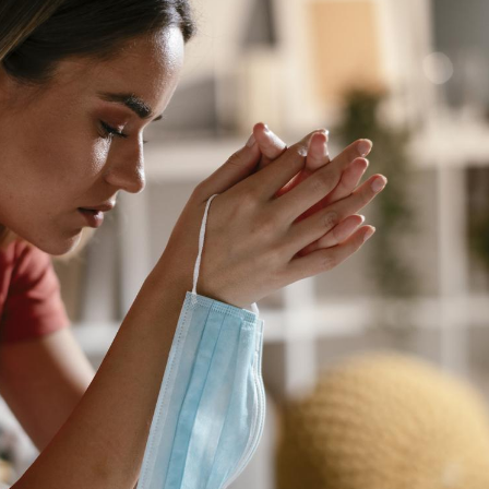
Chikungunya, dengue,
West Nile : que se passe-
t-il dans le sud de la
France ?
Les médicaments GLP-1
protègent-ils aussi les os
?
Cytomégalovirus : ce qui
change dans la prise en
charge des femmes
enceintes