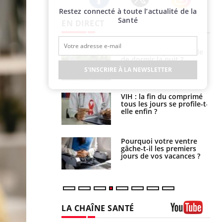
Restez connecté à toute l’actualité de la
Twitter
Facebook
Instagram
Santé
EN DIRECT
La sieste empêche-t-elle
Fortes chaleurs :
de dormir la nuit ?
pourquoi le risque de
noyade grimpe-t-il ?
S'INSCRIRE À LA NEWSLETTER
VIH : la fin du comprimé
Le Viagra pourrait-il
tous les jours se profile-t-
freiner la propagation du
elle enfin ?
cancer ?
Pourquoi votre ventre
Pourquoi manger moins
gâche-t-il les premiers
de protéines pourrait
jours de vos vacances ?
finalement être bénéfique
LA CHAÎNE SANTÉ
Youtube