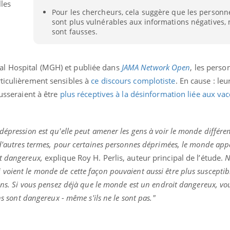
lles
Pour les chercheurs, cela suggère que les person
sont plus vulnérables aux informations négatives, 
sont fausses.
l Hospital (MGH) et publiée dans
JAMA Network Open
, les perso
rticulièrement sensibles à
ce discours complotiste
. En cause : leu
ousseraient à être
plus réceptives à la désinformation liée aux vac
dépression est qu'elle peut amener les gens à voir le monde différ
n d'autres termes, pour certaines personnes déprimées, le monde ap
t dangereux,
explique Roy H. Perlis, auteur principal de l’étude.
N
oient le monde de cette façon pouvaient aussi être plus susceptibl
cins. Si vous pensez déjà que le monde est un endroit dangereux, vo
ns sont dangereux - même s'ils ne le sont pas."