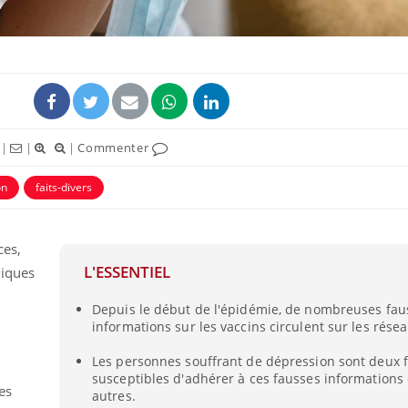
|
|
|
Commenter
uline & Charge mentale : et si on
tube
Youtube
it en parler??
on
faits-divers
026, l'insuline dans le diabète de type 2
e entourée d'idées reçues chez les
ces,
ients comme parfois chez les soignants.
L'ESSENTIEL
tiques
Depuis le début de l'épidémie, de nombreuses fau
informations sur les vaccins circulent sur les rése
Les personnes souffrant de dépression sont deux f
susceptibles d'adhérer à ces fausses informations
les
autres.