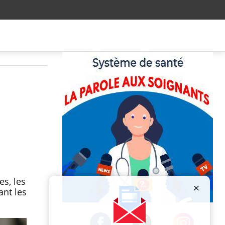
es, les
ant les
Publicité