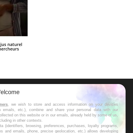
Comment oublier les écrans en
 jus naturel
vacances ?
chercheurs
elcome
ER
tners
, we wish to store and access information on your devices
in emails, etc.), combine and share your personal data with our
s les semaines les meilleures
ollected on this website or in our emails, already held by some of us,
ncluding in other contexts.
ta (identifiers, browsing, preferences, purchases, loyalty programs,
es and emails, phone, precise geolocation, etc.) allows developing