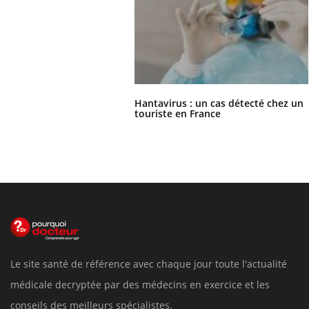
Hantavirus : un cas détecté chez un
touriste en France
Le site santé de référence avec chaque jour toute l'actualité
médicale decryptée par des médecins en exercice et les
conseils des meilleurs spécialistes.