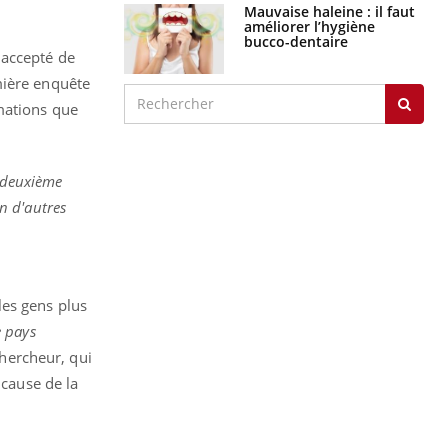
Mauvaise haleine : il faut
améliorer l’hygiène
bucco-dentaire
 accepté de
mière enquête
rmations que
e deuxième
n d'autres
les gens plus
e pays
chercheur, qui
 cause de la