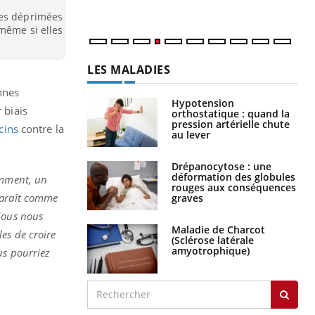
num
nes déprimées
même si elles
LES MALADIES
nnes
Hypotension
r biais
orthostatique : quand la
pression artérielle chute
cins
contre la
au lever
Drépanocytose : une
déformation des globules
emment, un
rouges aux conséquences
paraît comme
graves
ous nous
Maladie de Charcot
es de croire
(Sclérose latérale
amyotrophique)
us pourriez