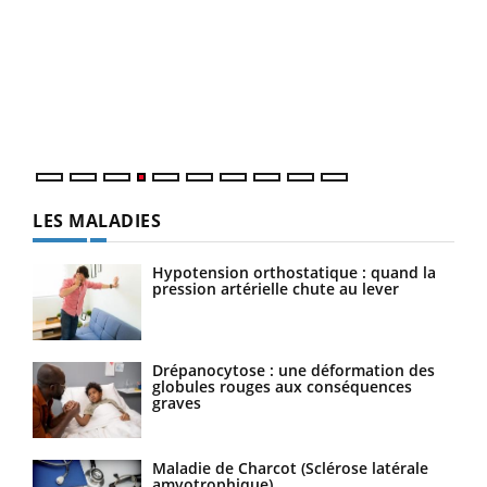
Dia
You
Le 
pers
ques
LES MALADIES
Hypotension orthostatique : quand la
pression artérielle chute au lever
Drépanocytose : une déformation des
globules rouges aux conséquences
graves
Maladie de Charcot (Sclérose latérale
amyotrophique)