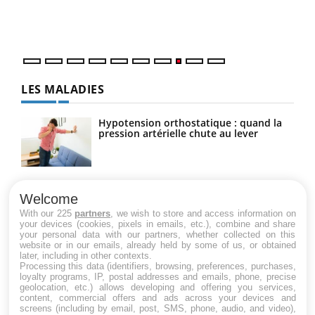
vous
quot
LES MALADIES
Hypotension orthostatique : quand la
pression artérielle chute au lever
Drépanocytose : une déformation des
globules rouges aux conséquences
Welcome
graves
With our 225
partners
, we wish to store and access information on
your devices (cookies, pixels in emails, etc.), combine and share
your personal data with our partners, whether collected on this
website or in our emails, already held by some of us, or obtained
Maladie de Charcot (Sclérose latérale
later, including in other contexts.
amyotrophique)
Processing this data (identifiers, browsing, preferences, purchases,
loyalty programs, IP, postal addresses and emails, phone, precise
geolocation, etc.) allows developing and offering you services,
content, commercial offers and ads across your devices and
screens (including by email, post, SMS, phone, audio, and video),