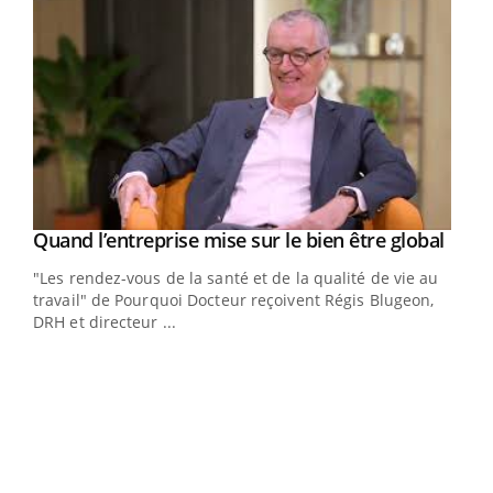
Yout
Quand l’entreprise mise sur le bien être global
Youtube
ndez-
"Les rendez-vous de la santé et de la qualité de vie au
cet
travail" de Pourquoi Docteur reçoivent Régis Blugeon,
DRH et directeur ...
Ecz
You
(3/3
Dans