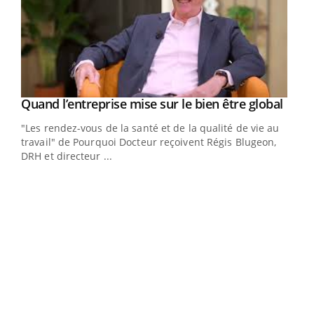
Yout
Quand l’entreprise mise sur le bien être global
Youtube
ndez-
"Les rendez-vous de la santé et de la qualité de vie au
cet
travail" de Pourquoi Docteur reçoivent Régis Blugeon,
DRH et directeur ...
Ecz
You
(3/3
Dans
vous
quot