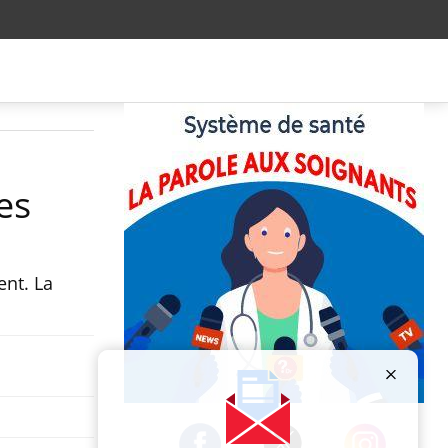
es
nt. La
Publicité