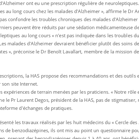
'Alzheimer ont eu une prescription régulière de neuroleptiques. «
es au long cours chez les malades d'Alzheimer », affirme le Dr A
e pas confondre les troubles chroniques des malades d'Alzheimer 
rniers peuvent être réduits par une sédation médicamenteuse de
leptiques au long cours « n'est pas indiquée dans les troubles d
Les malades d'Alzheimer devraient bénéficier plutôt des soins d
es », préconise le Dr Benoît Lavallart, membre de la mission de
rescriptions, la HAS propose des recommandations et des outils
r son site Internet.
s expériences de terrain menées par les praticiens. « Notre rôle es
e le Pr Laurent Degos, président de la HAS, pas de stigmatiser, 
ateforme d'échanges de pratiques.
éma Chronique des Mains : se
Diabète & Ramadan 
tube
Youtube
Youtube
parer pour l’été !
 présenté les travaux réalisés par les huit médecins du « Cercle de
Le Ramadan approche, et,
é arrive… et avec lui, un tout nouveau
nombreuses personnes at
ons de benzodiazépines, ils ont mis au point un questionnaire pou
me de vie ! Vacances, plage, piscine,
diabète, c'est une périod
n, prenant des benzodiazépines depuis 1 à 40 ans, ont bénéfici