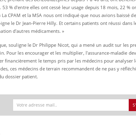
il, activités en plein air… Nos mains
défis, mais ...
 53 % d'entre elles ont cessé leur usage depuis 18 mois, 22 % o
 ...
 « La CPAM et la MSA nous ont indiqué que nous avions baissé d
gne le Dr Jean-Pierre Hilly. Et certains patients ont réussi dans
ation d'autres médicaments. »
ue, souligne le Dr Philippe Nicot, qui a mené un audit sur les pr
. Pour les encourager et les multiplier, l'assurance-maladie dev
iser financièrement le temps pris par les médecins pour analyser 
udes, ces médecins de terrain recommandent de ne pas y réfléchir
du dossier patient.
S
S