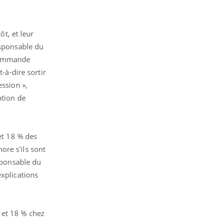
ôt, et leur
esponsable du
ecommande
-à-dire sortir
ession »,
ption de
et 18 % des
ore s'ils sont
esponsable du
explications
 et 18 % chez