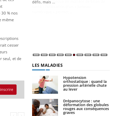
mutualiste innove en matière de bilan de
nt
santé : l'utilisation d'un « jumeau
CO
You
numérique » permet ...
e 30 % nos
 le même
Cou
nou
bou
épi
escriptions
rait cesser
leurs
 seul, et de
LES MALADIES
Hypotension
orthostatique : quand la
pression artérielle chute
au lever
'inscrire
Drépanocytose : une
déformation des globules
rouges aux conséquences
graves