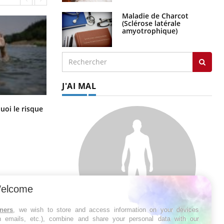
Maladie de Charcot
(Sclérose latérale
amyotrophique)
J'AI MAL
Le Viagra pourrait-il freiner la
uoi le risque
propagation du cancer ?
?
elcome
tners
, we wish to store and access information on your devices
in emails, etc.), combine and share your personal data with our