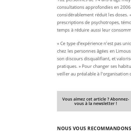
les ce qui la rend
patients comme parfois chez les soignants.
sole
consultations approfondies en 2006.
sont
considérablement réduit les doses.
prescriptions de psychotropes, témoi
temps à réduire aussi leur consomm
« Ce type d'expérience n'est pas uniq
chez les personnes âgées en Limousin
son discours disqualifiant, et valor
pratiques. » Pour changer ses habit
veiller au préalable à l'organisation 
Vous aimez cet article ? Abonnez-
vous à la newsletter !
NOUS VOUS RECOMMANDON