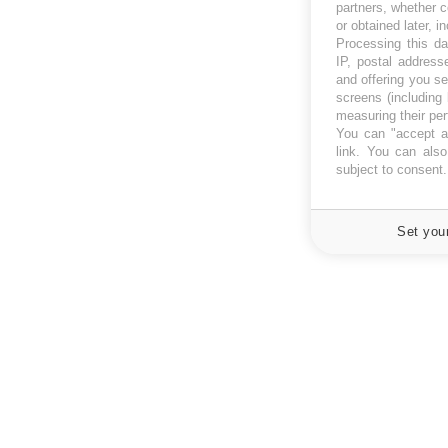
partners, whether c
or obtained later, i
Processing this da
IP, postal address
and offering you s
screens (including
measuring their pe
You can "accept al
link
. You can also 
subject to consent
Set you
À PROPOS
NEWSLETT
Recevez toute
Données personnelles et cookies
infos santé