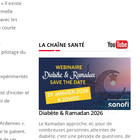
 Il existe
rmelle
avec les
 courte
u
e
LA CHAÎNE SANTÉ
 pilotage du
Youtube
 expérimentés
t d'inciter et
ni de
Youtube
2026
Un « jumeau numérique » pour
Youtube
faciliter l’accès à la médecine
s Ardennes ».
 pour de
Youtube
préventive
teintes de
r le patient.
Un établissement lié à un groupe
e de questions, de
é de ces