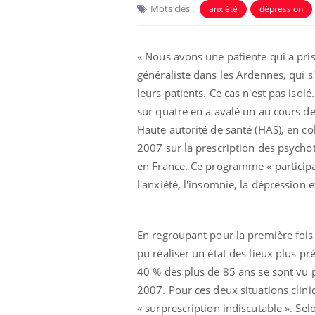
Mots clés :
anxiété
dépression
« Nous avons une patiente qui a pris
 pourrait-il
Le smartphone nuit-il à
généraliste dans les Ardennes, qui
la propagation du
l'apprentissage de la
leurs patients. Ce cas n'est pas is
lecture ?
sur quatre en a avalé un au cours de
Haute autorité de santé (HAS), en co
i manger moins
Mordue par une tique en
ines pourrait
vacances, elle reste dans
2007 sur la prescription des psycho
nt être bénéfique
le coma pendant 42 jours
en France. Ce programme « participati
l'anxiété, l'insomnie, la dépression
e et chaleur : ce
Mordue par un
a science
barracuda, une petite fille
secourue grâce à un
réflexe essentiel
En regroupant pour la première fois 
pu réaliser un état des lieux plus pr
40 % des plus de 85 ans se sont vu
2007. Pour ces deux situations clini
« surprescription indiscutable ». Sel