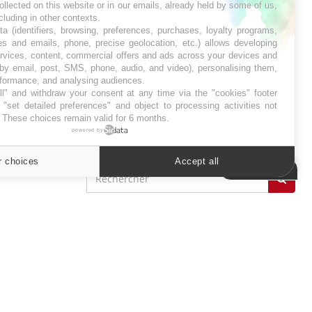
ollected on this website or in our emails, already held by some of us,
SYMPTÔMES
ncluding in other contexts.
ta (identifiers, browsing, preferences, purchases, loyalty programs,
es and emails, phone, precise geolocation, etc.) allows developing
Douleurs de l’avant-pied :
ervices, content, commercial offers and ads across your devices and
des métatarsalgies à 90 %
 by email, post, SMS, phone, audio, and video), personalising them,
liées à problème d’appui
rformance, and analysing audiences.
l" and withdraw your consent at any time via the "cookies" footer
"set detailed preferences" and object to processing activities not
Mauvaise haleine : il faut
. These choices remain valid for 6 months.
améliorer l’hygiène
powered by
bucco-dentaire
r choices
Accept all
Cookies settings
ER
s les semaines les meilleures