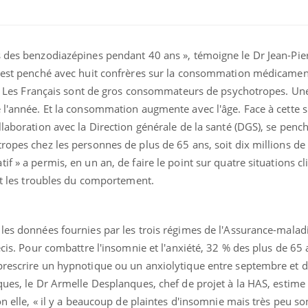
 des benzodiazépines pendant 40 ans », témoigne le Dr Jean-Pier
Légionellose en Suisse :
Bilan pr
 s'est penché avec huit confrères sur la consommation médicame
quelle est l’origine de la
les kiné
olé. Les Français sont de gros consommateurs de psychotropes. U
contamination ?
bientôt 
 l'année. Et la consommation augmente avec l'âge. Face à cette si
llaboration avec la Direction générale de la santé (DGS), se penc
Allergies alimentaires :
TDAH : q
une nouvelle arme contre
traitem
tropes chez les personnes de plus de 65 ans, soit dix millions d
les réactions sévères
États-Un
f » a permis, en un an, de faire le point sur quatre situations cl
 et les troubles du comportement.
Comment gérer le
Cerveau 
sommeil des enfants en
"madele
vacances ?
enfin ex
les données fournies par les trois régimes de l'Assurance-maladi
écis. Pour combattre l'insomnie et l'anxiété, 32 % des plus de 65 
 prescrire un hypnotique ou un anxiolytique entre septembre et
ques, le Dr Armelle Desplanques, chef de projet à la HAS, estime 
on elle, « il y a beaucoup de plaintes d'insomnie mais très peu so