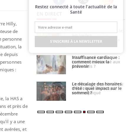
Restez connecté à toute l’actualité de la
Twitter
Facebook
Instagram
Santé
EN DIRECT
re Hilly,
évention : ce que
Intolérance au gluten : les
nteuse de
s pourront
nouvelles
ne personne
faire
recommandations de la
S'INSCRIRE À LA NEWSLETTER
HAS
tuation, la
he depuis
uel est ce
Insuffisance cardiaque :
ent autorisé aux
comment mieux la
e personnes
is ?
prévenir
iniques :
: le mystère de la
Le décalage des horaires
ine de Proust"
d'été : quel impact sur le
pliqué
sommeil ?
e, la HAS a
ans et près de
 décembre
qu'il y a une
nt avérées, et