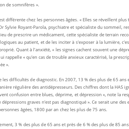
ion de somnifères ».
t différente chez les personnes âgées. « Elles se réveillent plus t
Dr Sylvie Royant-Parola, psychiatre et spécialiste du sommeil, r
ieu de prescrire un médicament, cette spécialiste de terrain r
iques au patient, et de les inciter à s'exposer à la lumière, c'est
proprié. Quant à l'anxiété, « les signes cachent souvent une dépr
i rappelle « qu'en cas de trouble anxieux caractérisé, la prescri
ée ».
e les difficultés de diagnostic. En 2007, 13 % des plus de 65 ans 
ère régulière des antidépresseurs. Des chiffres dont la HAS ign
ouvent confusion entre blues, déprime, et dépression », note la r
 dépressions graves n'est pas diagnostiqué ». Ce serait une des 
personnes âgées, 1800 par an chez les plus de 75 ans.
ment, 3 % des plus de 65 ans et près de 6 % des plus de 85 ans