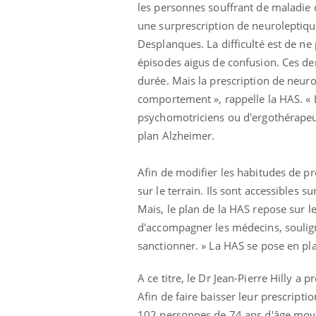
les personnes souffrant de maladie d
une surprescription de neuroleptiqu
Desplanques. La difficulté est de n
épisodes aigus de confusion. Ces de
durée. Mais la prescription de neuro
comportement », rappelle la HAS. « 
psychomotriciens ou d'ergothérapeut
plan Alzheimer.
Afin de modifier les habitudes de p
sur le terrain. Ils sont accessibles su
Mais, le plan de la HAS repose sur le
d'accompagner les médecins, soulign
sanctionner. » La HAS se pose en pl
prendre pour
Insuline & Charge mentale : et si on
Ecz
Youtube
You
Youtube
osait en parler??
pré
A ce titre, le Dr Jean-Pierre Hilly a
llard mental ou
En 2026, l'insuline dans le diabète de type 2
L'ét
Afin de faire baisser leur prescripti
tômes de la
reste entourée d'idées reçues chez les
ryth
102 personnes de 74 ans d'âge moye