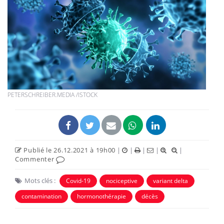
PETERSCHREIBER.MEDIA /ISTOCK
Publié le 26.12.2021 à 19h00
|
|
|
|
|
Commenter
Mots clés :
Covid-19
nociceptive
variant delta
contamination
hormonothérapie
décès