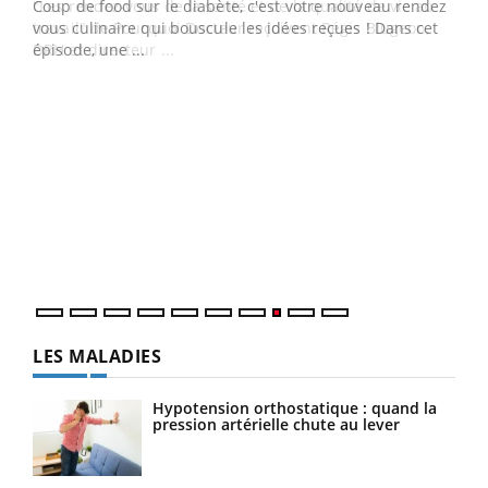
Coup de food sur le diabète, c'est votre nouveau rendez-
"Les rendez-vous de la santé et de la qualité de vie au
vous culinaire qui bouscule les idées reçues ! Dans cet
travail" de Pourquoi Docteur reçoivent Régis Blugeon,
épisode, une ...
DRH et directeur ...
Ecz
You
(3/3
Dans
vous
quot
LES MALADIES
Hypotension orthostatique : quand la
pression artérielle chute au lever