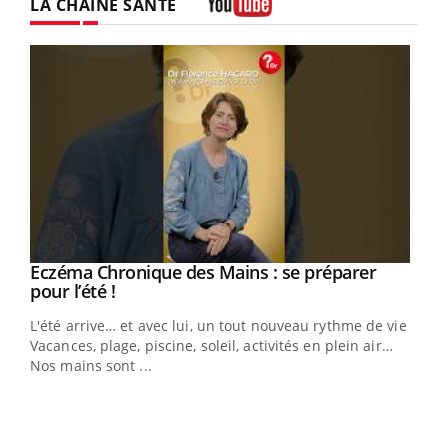
LA CHAÎNE SANTÉ
Youtube
Eczéma Chronique des Mains : se préparer
Youtube
Youtube
pour l’été !
L'été arrive… et avec lui, un tout nouveau rythme de vie !
Vacances, plage, piscine, soleil, activités en plein air…
Nos mains sont ...
Dia
You