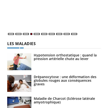
Le 
pers
ques
LES MALADIES
Hypotension orthostatique : quand la
pression artérielle chute au lever
Drépanocytose : une déformation des
globules rouges aux conséquences
graves
Maladie de Charcot (Sclérose latérale
amyotrophique)