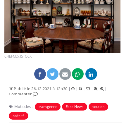
CHEFMD/.ISTOCK
Publié le 26.12.2021 à 12h30
|
|
|
|
|
Commenter
Mots clés :
transgenre
Fake News
soutien
obésité