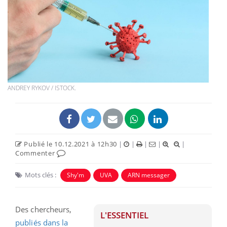
ANDREY RYKOV / ISTOCK.
Publié le 10.12.2021 à 12h30
|
|
|
|
|
Commenter
Mots clés :
Shy'm
UVA
ARN messager
Des chercheurs,
L'ESSENTIEL
publiés dans la