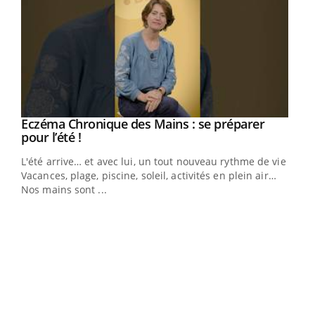
Eczéma Chronique des Mains : se préparer
Youtube
Youtube
pour l’été !
L'été arrive… et avec lui, un tout nouveau rythme de vie !
Vacances, plage, piscine, soleil, activités en plein air…
Nos mains sont ...
Dia
You
Le 
pers
ques