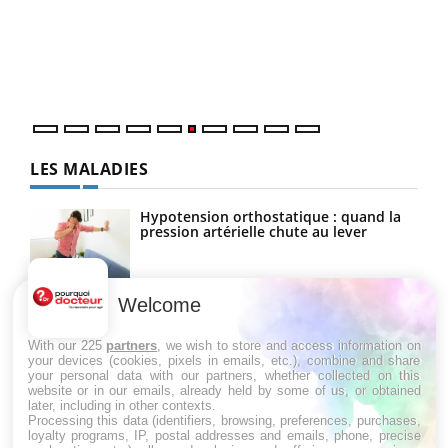
Coup
vous
épis
LES MALADIES
Hypotension orthostatique : quand la
pression artérielle chute au lever
Welcome
Drépanocytose : une déformation des
globules rouges aux conséquences
graves
With our 225
partners
, we wish to store and access information on
your devices (cookies, pixels in emails, etc.), combine and share
your personal data with our partners, whether collected on this
website or in our emails, already held by some of us, or obtained
Maladie de Charcot (Sclérose latérale
later, including in other contexts.
amyotrophique)
Processing this data (identifiers, browsing, preferences, purchases,
loyalty programs, IP, postal addresses and emails, phone, precise