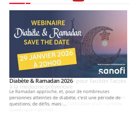
Youtube
Youtube
Diabète & Ramadan 2026
Un « jumeau numérique » pour faciliter l’accès
Youtube
Youtube
Youtube
à la médecine préventive
Le Ramadan approche, et, pour de nombreuses
Un établissement lié à un groupe mutualiste innove en
personnes atteintes de diabète, c'est une période de
matière de bilan de santé : l'utilisation d'un « jumeau
questions, de défis, mais ...
numérique » permet ...
COU
You