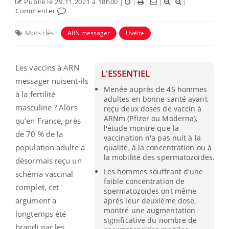
Publié le 29.11.2021 à 18h00
|
|
|
|
|
Commenter
Mots clés :
ARN messager
Uvéite
Les vaccins à ARN
L'ESSENTIEL
messager nuisent-ils
Menée auprès de 45 hommes
à la fertilité
adultes en bonne santé ayant
masculine ? Alors
reçu deux doses de vaccin à
ARNm (Pfizer ou Moderna),
qu’en France, près
l'étude montre que la
de 70 % de la
vaccination n'a pas nuit à la
population adulte a
qualité, à la concentration ou à
la mobilité des spermatozoïdes.
désormais reçu un
Les hommes souffrant d'une
schéma vaccinal
faible concentration de
complet, cet
spermatozoïdes ont même,
argument a
après leur deuxième dose,
montré une augmentation
longtemps été
significative du nombre de
brandi par les