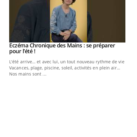
Eczéma Chronique des Mains : se préparer
Youtube
Youtube
pour l’été !
L'été arrive… et avec lui, un tout nouveau rythme de vie !
Vacances, plage, piscine, soleil, activités en plein air…
Nos mains sont ...
Dia
You
Le 
pers
ques