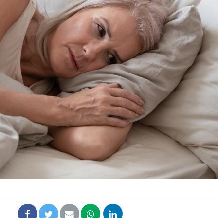
Fortes chaleurs :
Grossess
pourquoi le risque de
que dit 
noyade grimpe-t-il ?
Le Viagra pourrait-il
Le smart
freiner la propagation du
l'appren
cancer ?
lecture 
Pourquoi manger moins
Mordue 
de protéines pourrait
vacances
finalement être bénéfique
le coma