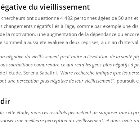
égative du vieillissement
s chercheurs ont questionné 4 482 personnes âgées de 50 ans et p
des changements négatifs liés à l’âge, comme par exemple une dis
t de la motivation, une augmentation de la dépendance ou encor
de sommeil a aussi été évaluée à deux reprises, à un an d’interval
négative du vieillissement peut nuire à l’évolution de la santé ph
nous souhaitions comprendre ce qui rend les gens plus négatifs à p
 de l'étude, Serena Sabatini.
"Notre recherche indique que les pers
nt une perception plus négative de leur vieillissement",
poursuit-el
dir
Youtube
bète & Ramadan 2026
Un « jumeau numériq
tube
Youtube
r cette étude, mais ces résultats permettent de supposer que la pr
faciliter l’accès à la 
oriser une meilleure perception du vieillissement, et donc avoir u
Ramadan approche, et, pour de
Youtube
préventive
breuses personnes atteintes de
Un établissement lié à u
ète, c'est une période de questions, de