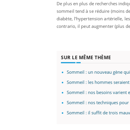
ez les soignants.
soleil, activités en plein air… Nos mains
défi
De plus en plus de recherches indiq
sont ...
sommeil tend à se réduire (moins de 6
diabète, l’hypertension artérielle, l
contrario, il peut augmenter (plus de
SUR LE MÊME THÈME
Sommeil : un nouveau gène qui a
Sommeil : les hommes seraient 
Sommeil : nos besoins varient en
Sommeil : nos techniques pour 
Sommeil : il suffit de trois mau