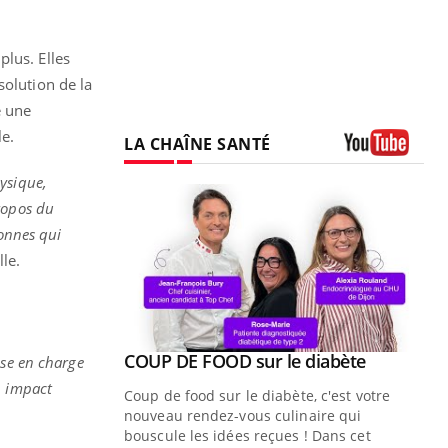
lus. Elles
solution de la
e une
le.
LA CHAÎNE SANTÉ
Youtube
ysique,
ropos du
onnes qui
le.
Youtube
ue » pour
COUP DE FOOD sur le diabète
Youtube
ise en charge
médecine
n impact
Coup de food sur le diabète, c'est votre
nouveau rendez-vous culinaire qui
n groupe
bouscule les idées reçues ! Dans cet