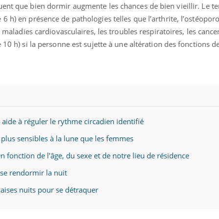
mutualiste innove en mat
s, mais ...
uent que bien dormir augmente les chances de bien vieillir. Le 
santé : l'utilisation d'un 
 h) en présence de pathologies telles que l’arthrite, l’ostéoporo
numérique » permet ...
es maladies cardiovasculaires, les troubles respiratoires, les canc
 10 h) si la personne est sujette à une altération des fonctions 
ide à réguler le rythme circadien identifié
plus sensibles à la lune que les femmes
 fonction de l'âge, du sexe et de notre lieu de résidence
se rendormir la nuit
vaises nuits pour se détraquer