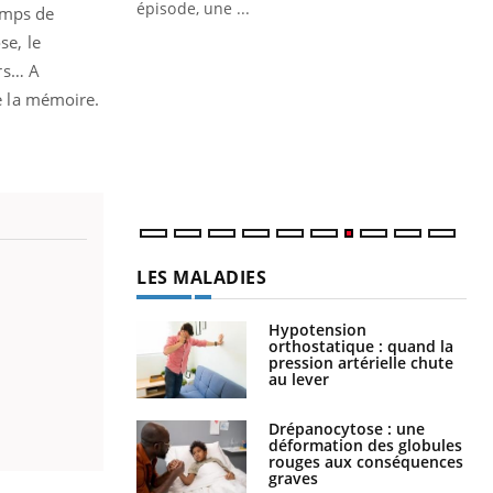
ière de bilan de
épisode, une ...
temps de
« jumeau
se, le
Qu
You
êtr
ers… A
de la mémoire.
"Le
qua
Doc
dir
LES MALADIES
Hypotension
orthostatique : quand la
pression artérielle chute
au lever
Drépanocytose : une
déformation des globules
rouges aux conséquences
graves