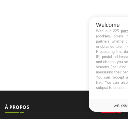
Welcome
With our 225
par
(cookies, pixels 
partners, whether c
or obtained later, i
Processing this da
IP, postal address
and offering you s
screens (including
measuring their pe
You can "accept al
link
. You can also 
subject to consent
Set you
À PROPOS
NEWSLETT
Recevez toute
Données personnelles et cookies
infos santé