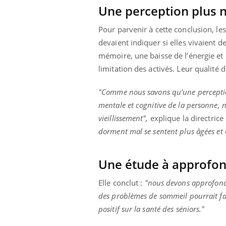
Une perception plus n
Pour parvenir à cette conclusion, le
devaient indiquer si elles vivaient 
mémoire, une baisse de l’énergie e
limitation des activés. Leur qualité 
"Comme nous savons qu'une perception 
mentale et cognitive de la personne, 
vieillissement",
explique la directrice
dorment mal se sentent plus âgées et o
Une étude à approfon
ale : et si on
Eczéma Chronique des Mains : se
Dia
Youtube
You
Elle conclut :
"nous devons approfondi
ube
Youtube
préparer pour l’été !
des problèmes de sommeil pourrait fav
Le 
positif sur la santé des séniors."
 diabète de type 2
L'été arrive… et avec lui, un tout nouveau
nom
ues chez les
rythme de vie ! Vacances, plage, piscine,
diab