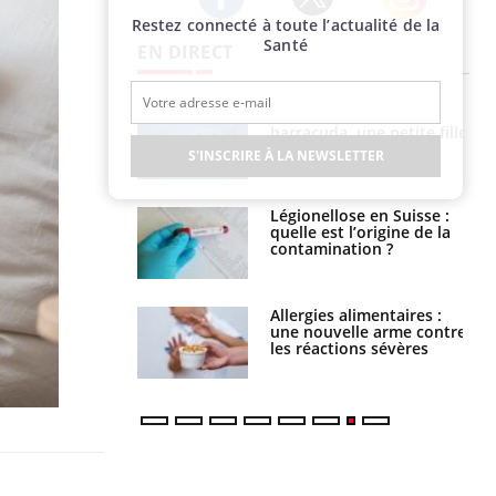
Restez connecté à toute l’actualité de la
Twitter
Facebook
Instagram
Santé
EN DIRECT
e et chaleur : ce
Mordue par un
la science
barracuda, une petite fille
secourue grâce à un
S'INSCRIRE À LA NEWSLETTER
réflexe essentiel
phone nuit-il à
Légionellose en Suisse :
tissage de la
quelle est l’origine de la
?
contamination ?
par une tique en
Allergies alimentaires :
, elle reste dans
une nouvelle arme contre
 pendant 42 jours
les réactions sévères