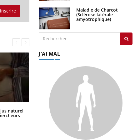
Maladie de Charcot
'inscrire
(Sclérose latérale
amyotrophique)
J'AI MAL
Comment oublier les écrans en
 jus naturel
vacances ?
chercheurs