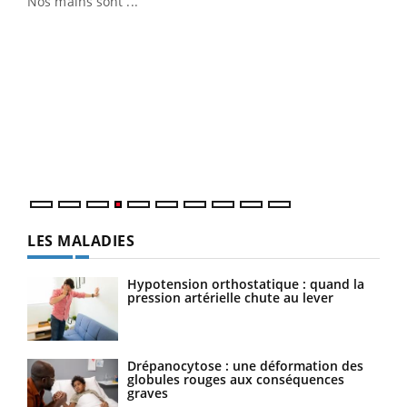
Nos mains sont ...
Dia
You
Le 
pers
ques
LES MALADIES
Hypotension orthostatique : quand la
pression artérielle chute au lever
Drépanocytose : une déformation des
globules rouges aux conséquences
graves