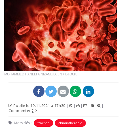
MOHAMMED HANEEFA NIZAMUDEEN / ISTOCK.
Publié le 19.11.2021 à 17h30
|
|
|
|
|
Commenter
Mots clés :
trachée
chimiothérapie