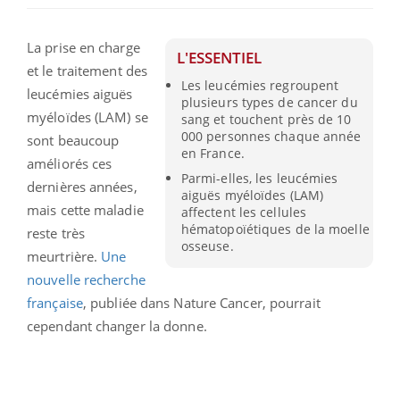
La prise en charge
L'ESSENTIEL
et le traitement des
Les leucémies regroupent
leucémies aiguës
plusieurs types de cancer du
myéloïdes (LAM) se
sang et touchent près de 10
000 personnes chaque année
sont beaucoup
en France.
améliorés ces
Parmi-elles, les leucémies
dernières années,
aiguës myéloïdes (LAM)
mais cette maladie
affectent les cellules
hématopoïétiques de la moelle
reste très
osseuse.
meurtrière.
Une
nouvelle recherche
française
, publiée dans Nature Cancer, pourrait
cependant changer la donne.