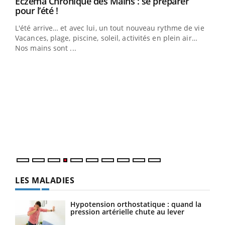
Eczéma Chronique des Mains : se préparer
Youtube
Youtube
pour l’été !
L'été arrive… et avec lui, un tout nouveau rythme de vie !
Vacances, plage, piscine, soleil, activités en plein air…
Nos mains sont ...
Dia
You
Le 
pers
ques
LES MALADIES
Hypotension orthostatique : quand la
pression artérielle chute au lever