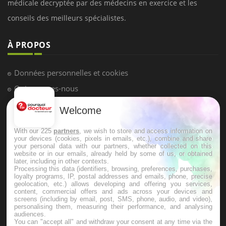
LES MALADIES
Hypotension orthostatique : quand la
pression artérielle chute au lever
Welcome
Drépanocytose : une déformation des
globules rouges aux conséquences
graves
With our 225
partners
, we wish to store and access information on
your devices (cookies, pixels in emails, etc.), combine and share
your personal data with our partners, whether collected on this
website or in our emails, already held by some of us, or obtained
Maladie de Charcot (Sclérose latérale
later, including in other contexts.
amyotrophique)
Processing this data (identifiers, browsing, preferences, purchases,
loyalty programs, IP, postal addresses and emails, phone, precise
geolocation, etc.) allows developing and offering you services,
content, commercial offers and ads across your devices and
screens (including by email, post, SMS, phone, audio, and video),
personalising them, measuring their performance, and analysing
audiences.
You can "accept all" and withdraw your consent at any time via the