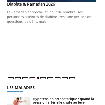
LA CHAÎNE SANTÉ
Youtube