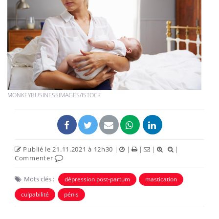
MONKEYBUSINESSIMAGES/ISTOCK
Publié le 21.11.2021 à 12h30
|
|
|
|
|
Commenter
Mots clés :
dépression post-partum
mastication
culpabilité
pénis