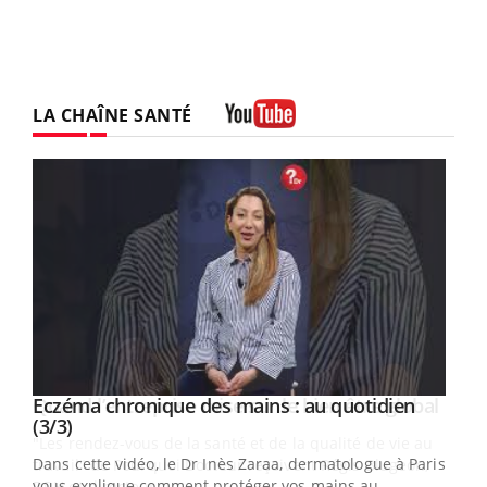
LA CHAÎNE SANTÉ
Youtube
Youtube
al
Eczéma chronique des mains : au quotidien
Youtube
Youtube
(3/3)
au
Dans cette vidéo, le Dr Inès Zaraa, dermatologue à Paris,
,
vous explique comment protéger vos mains au