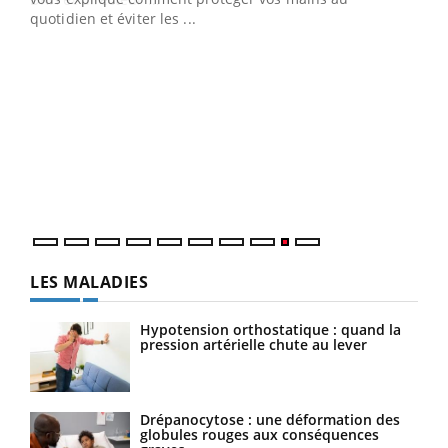
quotidien et éviter les ...
Ecz
You
(2/3
Une 
une 
une i
LES MALADIES
Hypotension orthostatique : quand la
pression artérielle chute au lever
Drépanocytose : une déformation des
globules rouges aux conséquences