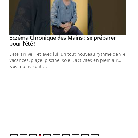
Eczéma Chronique des Mains : se préparer
Youtube
Youtube
pour l’été !
L'été arrive… et avec lui, un tout nouveau rythme de vie !
Vacances, plage, piscine, soleil, activités en plein air…
Nos mains sont ...
Dia
You
Le 
pers
ques