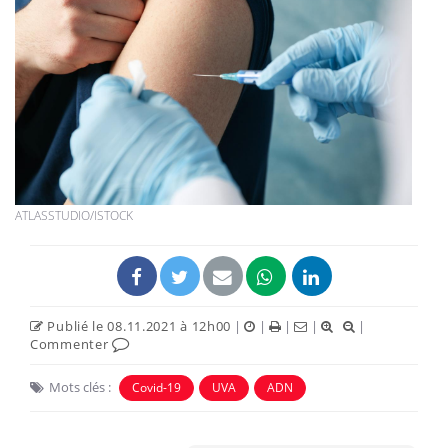
ATLASSTUDIO/ISTOCK
Publié le 08.11.2021 à 12h00
|
|
|
|
|
Commenter
Mots clés :
Covid-19
UVA
ADN