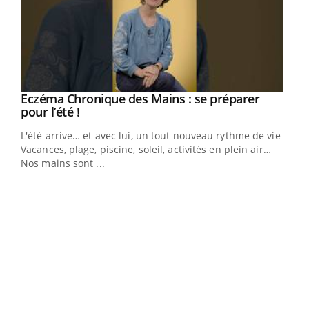
Eczéma Chronique des Mains : se préparer
Youtube
Youtube
pour l’été !
L'été arrive… et avec lui, un tout nouveau rythme de vie !
Vacances, plage, piscine, soleil, activités en plein air…
Nos mains sont ...
Dia
You
Le 
pers
ques