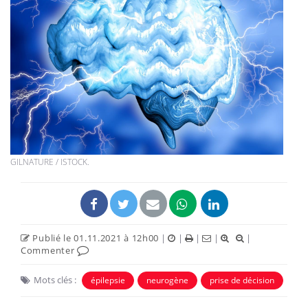
GILNATURE / ISTOCK.
Publié le 01.11.2021 à 12h00
|
|
|
|
|
Commenter
Mots clés :
épilepsie
neurogène
prise de décision