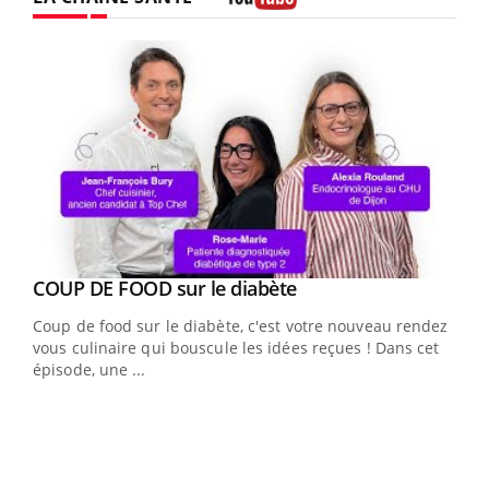
Youtube
Youtube
Yout
COUP DE FOOD sur le diabète
Quand l’entreprise mise sur le bien être global
Youtube
Youtube
Coup de food sur le diabète, c'est votre nouveau rendez-
"Les rendez-vous de la santé et de la qualité de vie au
vous culinaire qui bouscule les idées reçues ! Dans cet
travail" de Pourquoi Docteur reçoivent Régis Blugeon,
épisode, une ...
DRH et directeur ...
Ecz
You