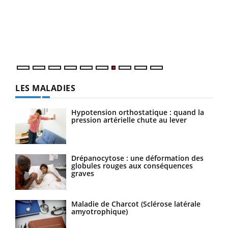
(3/3
Dans
vous
quot
LES MALADIES
Hypotension orthostatique : quand la
pression artérielle chute au lever
Drépanocytose : une déformation des
globules rouges aux conséquences
graves
Maladie de Charcot (Sclérose latérale
amyotrophique)