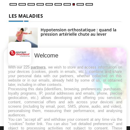
LES MALADIES
Hypotension orthostatique : quand la
pression artérielle chute au lever
Welcome
Drépanocytose : une déformation des
globules rouges aux conséquences
graves
With our 225
partners
, we wish to store and access information on
your devices (cookies, pixels in emails, etc.), combine and share
your personal data with our partners, whether collected on this
website or in our emails, already held by some of us, or obtained
Maladie de Charcot (Sclérose latérale
later, including in other contexts.
amyotrophique)
Processing this data (identifiers, browsing, preferences, purchases,
loyalty programs, IP, postal addresses and emails, phone, precise
geolocation, etc.) allows developing and offering you services,
content, commercial offers and ads across your devices and
screens (including by email, post, SMS, phone, audio, and video),
personalising them, measuring their performance, and analysing
audiences.
You can "accept all" and withdraw your consent at any time via the
"cookies" footer link
. You can also "set detailed preferences" and
object to processing activities not subject to consent. These