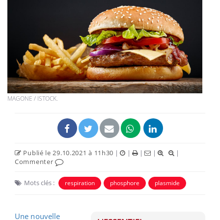
MAGONE / ISTOCK.
Publié le 29.10.2021 à 11h30
|
|
|
|
|
Commenter
Mots clés :
respiration
phosphore
plasmide
Une nouvelle