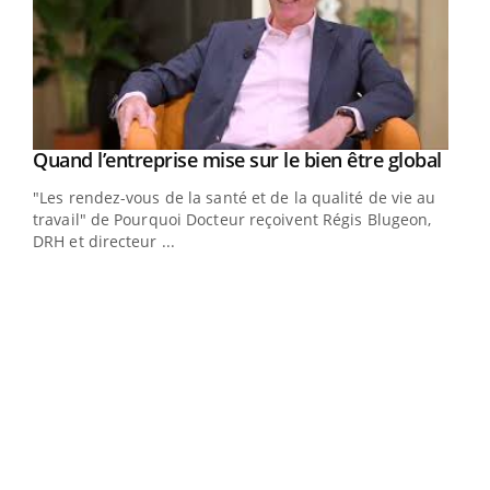
Yout
Quand l’entreprise mise sur le bien être global
Youtube
ndez-
"Les rendez-vous de la santé et de la qualité de vie au
cet
travail" de Pourquoi Docteur reçoivent Régis Blugeon,
DRH et directeur ...
Ecz
You
(3/3
Dans
vous
quot