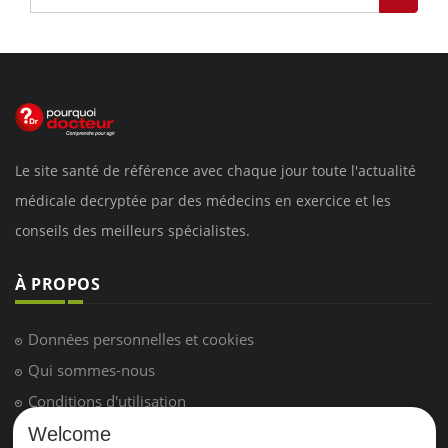
Le site santé de référence avec chaque jour toute l'actualité
médicale decryptée par des médecins en exercice et les
conseils des meilleurs spécialistes.
À PROPOS
Données personnelles et cookies
Qui sommes-nous
Conditions d'utilisation
Plan du site
Welcome