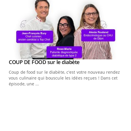
Youtube
cès
COUP DE FOOD sur le diabète
Youtube
Coup de food sur le diabète, c'est votre nouveau rendez-
 en
vous culinaire qui bouscule les idées reçues ! Dans cet
u
épisode, une ...
Qua
You
"Les
trav