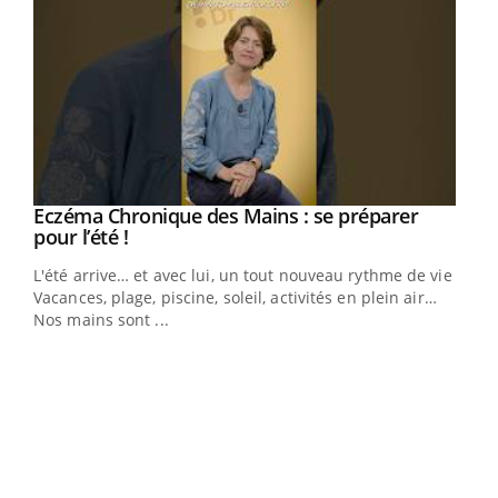
Eczéma Chronique des Mains : se préparer
Youtube
Youtube
pour l’été !
L'été arrive… et avec lui, un tout nouveau rythme de vie !
Vacances, plage, piscine, soleil, activités en plein air…
Nos mains sont ...
Dia
You
Le 
pers
ques