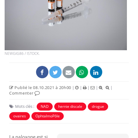
NEWGIG86 / ISTOCK.
Publié le 08.10.2021 à 20h00
|
|
|
|
|
Commenter
Mots clés :
NAD
hernie discale
drogue
ovaires
OphtalmoPôle
La naloxone est si