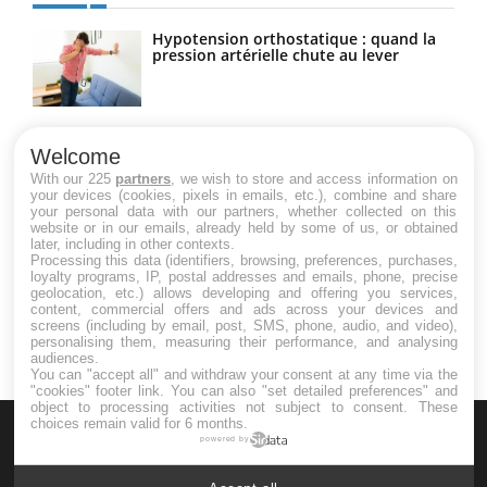
Hypotension orthostatique : quand la
pression artérielle chute au lever
Drépanocytose : une déformation des
globules rouges aux conséquences
Welcome
graves
With our 225
partners
, we wish to store and access information on
your devices (cookies, pixels in emails, etc.), combine and share
your personal data with our partners, whether collected on this
website or in our emails, already held by some of us, or obtained
Maladie de Charcot (Sclérose latérale
later, including in other contexts.
amyotrophique)
Processing this data (identifiers, browsing, preferences, purchases,
loyalty programs, IP, postal addresses and emails, phone, precise
geolocation, etc.) allows developing and offering you services,
content, commercial offers and ads across your devices and
screens (including by email, post, SMS, phone, audio, and video),
personalising them, measuring their performance, and analysing
audiences.
You can "accept all" and withdraw your consent at any time via the
"cookies" footer link
. You can also "set detailed preferences" and
object to processing activities not subject to consent. These
choices remain valid for 6 months.
powered by