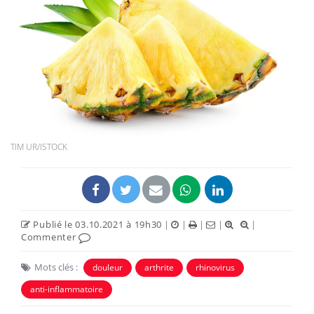
TIM UR/ISTOCK
Publié le 03.10.2021 à 19h30
|
|
|
|
|
Commenter
Mots clés :
douleur
arthrite
rhinovirus
anti-inflammatoire