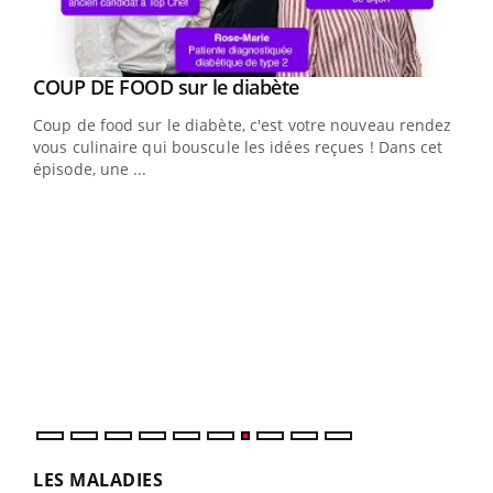
Youtube
cès
COUP DE FOOD sur le diabète
Youtube
Coup de food sur le diabète, c'est votre nouveau rendez-
 en
vous culinaire qui bouscule les idées reçues ! Dans cet
u
épisode, une ...
Qua
You
"Les
trav
DRH 
LES MALADIES