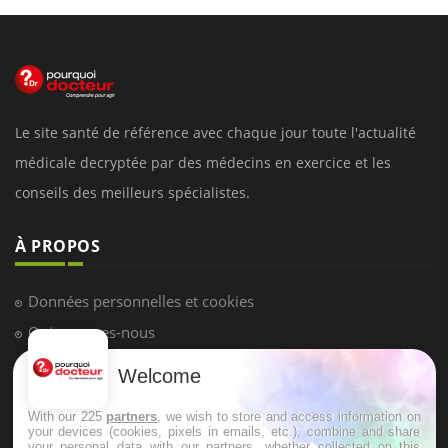
Le site santé de référence avec chaque jour toute l'actualité
médicale decryptée par des médecins en exercice et les
conseils des meilleurs spécialistes.
À PROPOS
Données personnelles et cookies
Qui sommes-nous
Conditions d'utilisation
Welcome
Plan du site
With our 225
partners
, we wish to store and access information on
Mentions Légales
your devices (cookies, pixels in emails, etc.), combine and share
your personal data with our partners, whether collected on this