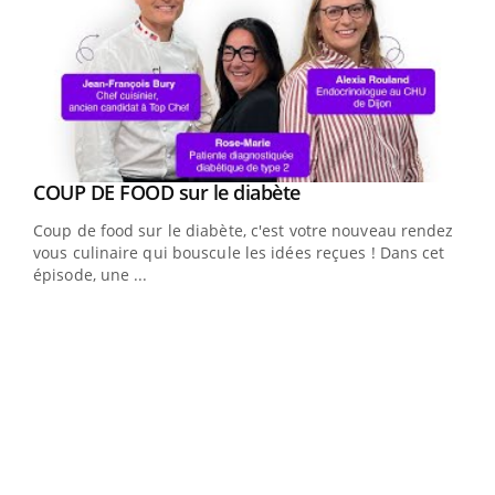
Youtube
cès
COUP DE FOOD sur le diabète
Youtube
Coup de food sur le diabète, c'est votre nouveau rendez-
 en
vous culinaire qui bouscule les idées reçues ! Dans cet
u
épisode, une ...
Qua
You
"Les
trav
DRH 