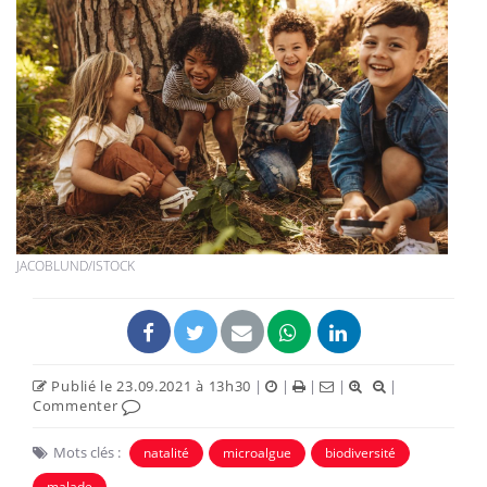
JACOBLUND/ISTOCK
Publié le 23.09.2021 à 13h30
|
|
|
|
|
Commenter
Mots clés :
natalité
microalgue
biodiversité
malade