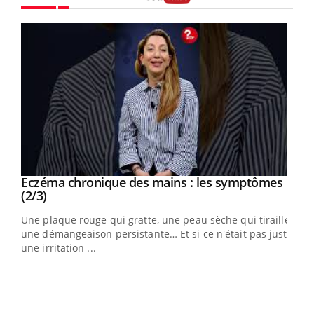
Youtube
Eczéma chronique des mains : les symptômes
Youtube
Youtube
(2/3)
ris,
Une plaque rouge qui gratte, une peau sèche qui tiraille,
une démangeaison persistante… Et si ce n'était pas juste
une irritation ...