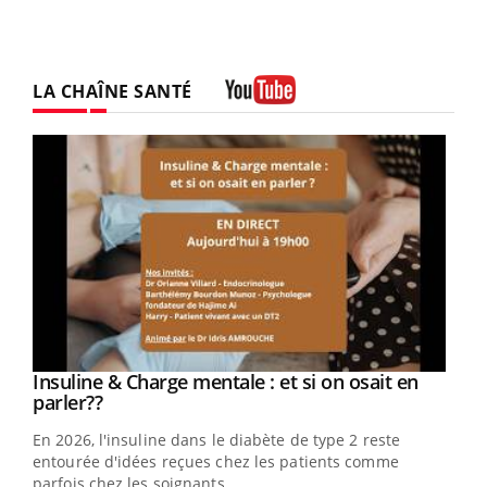
LA CHAÎNE SANTÉ
Youtube
Youtube
Insuline & Charge mentale : et si on osait en
Youtube
Youtube
parler??
En 2026, l'insuline dans le diabète de type 2 reste
entourée d'idées reçues chez les patients comme
parfois chez les soignants.