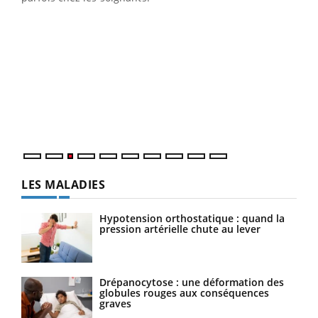
Ecz
You
pour
L'ét
Vaca
Nos 
LES MALADIES
Hypotension orthostatique : quand la
pression artérielle chute au lever
Drépanocytose : une déformation des
globules rouges aux conséquences
graves