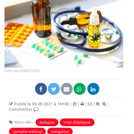
IVAN-BALVAN/ISTOCK
Publié le 09.09.2021 à 16h00
|
|
|
|
|
Commenter
Mots clés :
épilepsie
crise d'épilepsie
cannabis médical
margarine