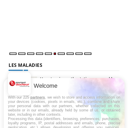
COU
You
Coup
vous
épis
LES MALADIES
Hypotension orthostatique : quand la
pression artérielle chute au lever
Welcome
With our 225
partners
, we wish to store and access information on
your devices (cookies, pixels in emails, etc.), combine and share
Drépanocytose : une déformation des
your personal data with our partners, whether collected on this
globules rouges aux conséquences
website or in our emails, already held by some of us, or obtained
graves
later, including in other contexts.
Processing this data (identifiers, browsing, preferences, purchases,
loyalty programs, IP, postal addresses and emails, phone, precise
geolocation, etc.) allows developing and offering you services,