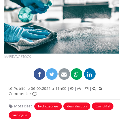
MARIDAV/ISTOCK
Publié le 06.09.2021 à 11h00
|
|
|
|
|
Commenter
Mots clés :
hydroxyurée
désinfection
Covid-19
virologue