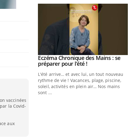
ale : et si on
Eczéma Chronique des Mains : se
Youtube
ube
Youtube
préparer pour l’été !
e diabète de type 2
L'été arrive… et avec lui, un tout nouveau
çues chez les
rythme de vie ! Vacances, plage, piscine,
ez les soignants.
soleil, activités en plein air… Nos mains
sont ...
Di
You
on vaccinées
par la Covid-
Le 
nom
dia
ace aux
défi