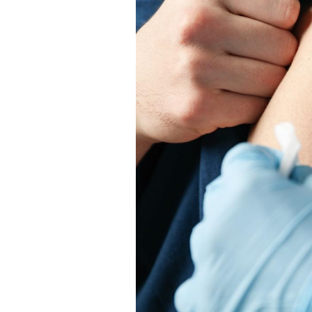
Hantavirus : un cas
détecté chez un touriste
en France
Mortalité infantile : un
rapport s’interroge sur
son taux élevé en France
Grossesse à risque : ce jus
naturel attire l'attention
des chercheurs