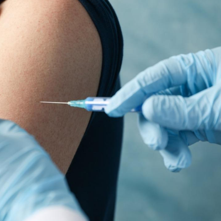
Comment oublier les
Chikung
écrans en vacances ?
West Nil
t-il dan
France ?
Toujours connectés :
Les méd
comment le travail
protègen
empiète de plus en plus
?
sur nos soirées
Cancer colorectal : une
Cytomég
stratégie simple aurait
change d
changé la donne au Pays
charge 
basque
enceint