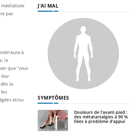
J'AI MAL
t médiatisée
 ne pas
antérieure à
, le
nier que
"
ceux
 leur
dès la
 les
SYMPTÔMES
 âgées et/ou
Douleurs de l’avant-pied :
des métatarsalgies à 90 %
liées à problème d’appui