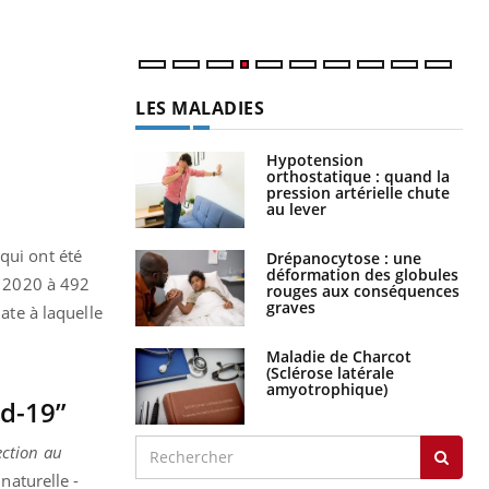
LES MALADIES
Hypotension
orthostatique : quand la
pression artérielle chute
au lever
qui ont été
Drépanocytose : une
déformation des globules
n 2020 à 492
rouges aux conséquences
graves
ate à laquelle
Maladie de Charcot
(Sclérose latérale
amyotrophique)
id-19”
ection au
 naturelle -