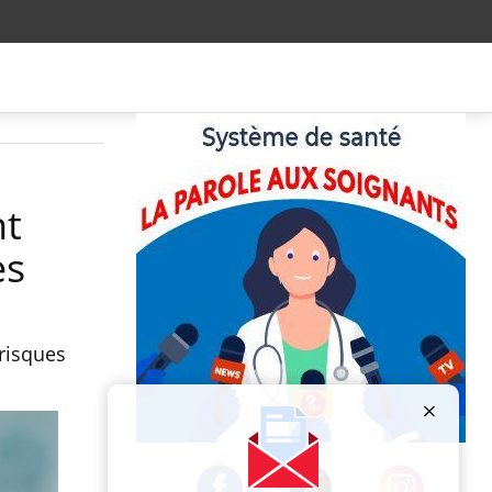
nt
es
 risques
Publicité