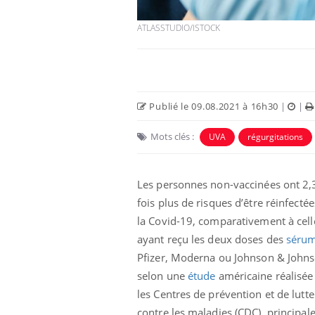
ATLASSTUDIO/ISTOCK
Publié le 09.08.2021 à 16h30
|
|
Eczéma Chronique des Mains :
Car
Youtube
You
Mots clés :
UVA
régurgitations
Youtube
expliquer ma maladie
pré
Il y a des sujets qui sont faciles à aborder...
Fati
Les personnes non-vaccinées ont 2,
d'autres non ! D'un côté, poser des
mêm
questions sur la maladie d'un proche c'est
care
fois plus de risques d’être réinfecté
montrer ...
...
la Covid-19, comparativement à cell
ayant reçu les deux doses des
séru
Pfizer, Moderna ou Johnson & Johns
selon une
étude
américaine réalisée
les Centres de prévention et de lutte
contre les maladies (CDC)
, principal