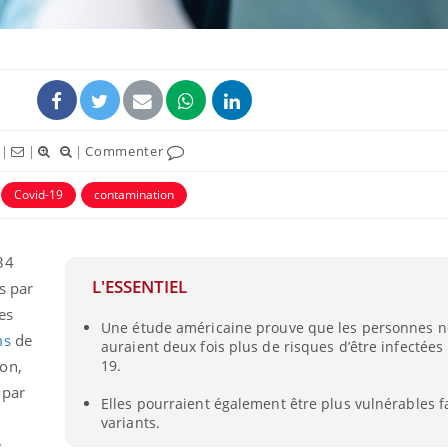
|
|
|
Commenter
ence en fer : comprendre pour
Insuline & Charge ment
tube
Youtube
Covid-19
contamination
Youtube
Yout
venir
osait en parler??
gue, irritabilité, brouillard mental ou
En 2026, l'insuline dans l
34
e alopécie… Les symptômes de la
reste entourée d'idées re
nce en fer sont multiples ce qui la rend
patients comme parfois ch
L'ESSENTIEL
es par
es
Une étude américaine prouve que les personnes n
ms
de
auraient deux fois plus de risques d’être infectées 
on,
19.
 par
Elles pourraient également être plus vulnérables f
variants.
e