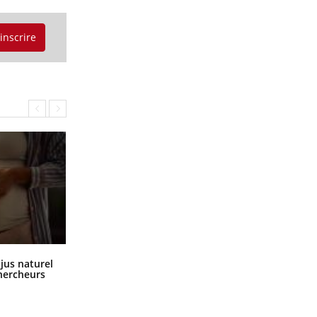
'inscrire
Comment oublier les écrans en
 jus naturel
vacances ?
chercheurs