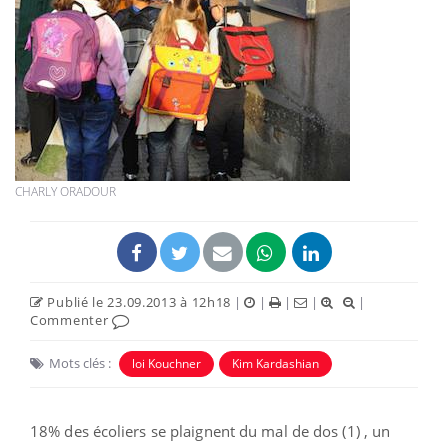
CHARLY ORADOUR
Publié le 23.09.2013 à 12h18
|
|
|
|
|
Commenter
Mots clés :
loi Kouchner
Kim Kardashian
18% des écoliers se plaignent du mal de dos (1) , un