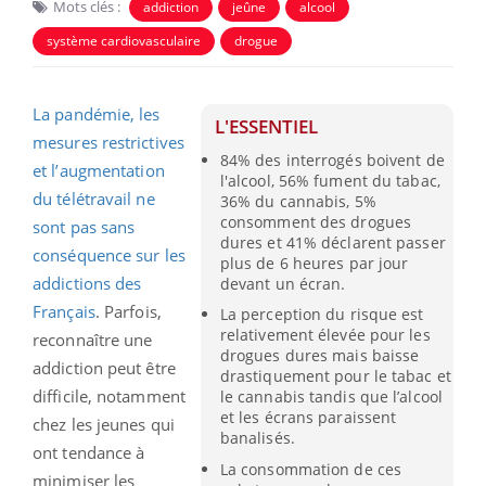
Mots clés :
addiction
jeûne
alcool
système cardiovasculaire
drogue
La pandémie, les
L'ESSENTIEL
mesures restrictives
84% des interrogés boivent de
et l’augmentation
l'alcool, 56% fument du tabac,
du télétravail ne
36% du cannabis, 5%
consomment des drogues
sont pas sans
dures et 41% déclarent passer
conséquence sur les
plus de 6 heures par jour
addictions des
devant un écran.
Français
. Parfois,
La perception du risque est
relativement élevée pour les
reconnaître une
drogues dures mais baisse
addiction peut être
drastiquement pour le tabac et
difficile, notamment
le cannabis tandis que l’alcool
et les écrans paraissent
chez les jeunes qui
banalisés.
ont tendance à
La consommation de ces
minimiser les