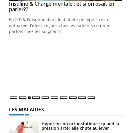
Youtube
Insuline & Charge mentale : et si on osait en
Youtube
Youtube
parler??
En 2026, l'insuline dans le diabète de type 2 reste
entourée d'idées reçues chez les patients comme
parfois chez les soignants.
Ecz
You
pour
L'ét
Vaca
Nos 
LES MALADIES
Hypotension orthostatique : quand la
pression artérielle chute au lever