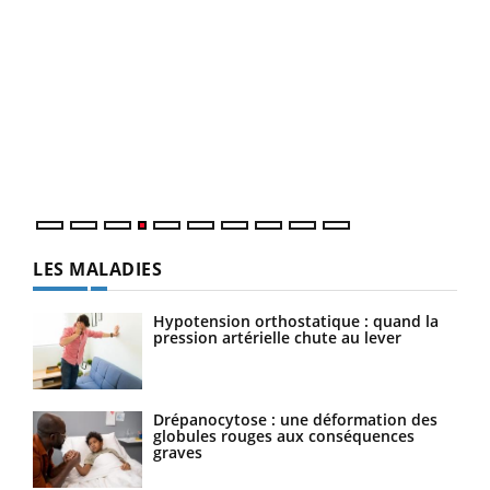
Dia
You
Le 
pers
ques
LES MALADIES
Hypotension orthostatique : quand la
pression artérielle chute au lever
Drépanocytose : une déformation des
globules rouges aux conséquences
graves