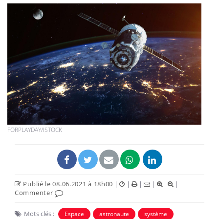
FORPLAYDAY/ISTOCK
Publié le 08.06.2021 à 18h00
|
|
|
|
|
Commenter
Mots clés :
Espace
astronaute
système