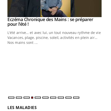
Eczéma Chronique des Mains : se préparer
Youtube
Youtube
pour l’été !
L'été arrive… et avec lui, un tout nouveau rythme de vie !
Vacances, plage, piscine, soleil, activités en plein air…
Nos mains sont ...
Youtube
Diabète & Ramadan 2026
Un 
Youtube
You
à l
Un é
mati
numé
LES MALADIES