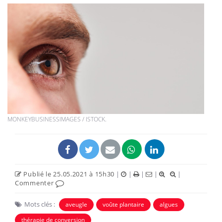
MONKEYBUSINESSIMAGES / ISTOCK.
Publié le 25.05.2021 à 15h30
|
|
|
|
|
Commenter
Mots clés :
aveugle
voûte plantaire
algues
thérapie de conversion