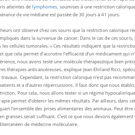
ris atteintes de
lymphomes
, soumises à une restriction caloriqu
pérance de vie médiane est passée de 30 jours à 41 jours.
eurs ont observé chez ces souris que la restriction calorique ré
mpliqués dans la survenue de cancer. Dans le cas de ces souris, il
les cellules tumorales. « Ces résultats indiquent que la restricti
 que cela permet d’accroitre l’efficacité d’un médicament qui n’e
érience, nous avons testé une molécule thérapeutique bien préci
res thérapies anticancéreuses, explique Jean-Ehrland Ricci, spécia
s travaux. Cependant, la restriction calorique n’est pas recomma
s patients et a d’autres répercussions. Il faut donc que nous établi
La sieste empêche-t-elle
de dormir la nuit ?
riction. Pour cela, nous allons tester si un régime hypocalorique
pie permet d’obtenir les mêmes résultats. Par ailleurs, dans ce
quart l’ensemble des prises alimentaires des animaux. Peut être
VIH : la fin du comprimé
n graisses serait suffisant. C’est ce que nous devons également vé
tous les jours se profile-t-
elle enfin ?
diterranéen de médecine moléculaire.