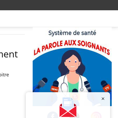
ment
oitre
Publicité