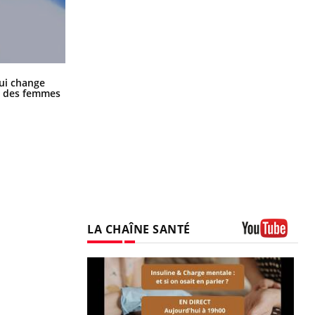
La sieste empêche-t-elle de dormir
ui change
la nuit ?
ge des femmes
LA CHAÎNE SANTÉ
Youtube