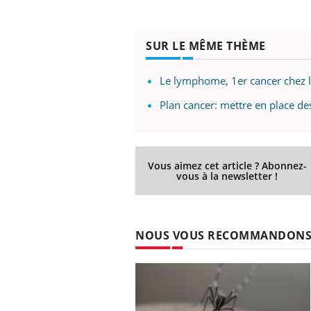
Cytomégalovirus : ce qui
change dans la prise en
charge des femmes
enceintes
SUR LE MÊME THÈME
Le lymphome, 1er cancer chez 
Plan cancer: mettre en place des
Vous aimez cet article ? Abonnez-
vous à la newsletter !
NOUS VOUS RECOMMANDON