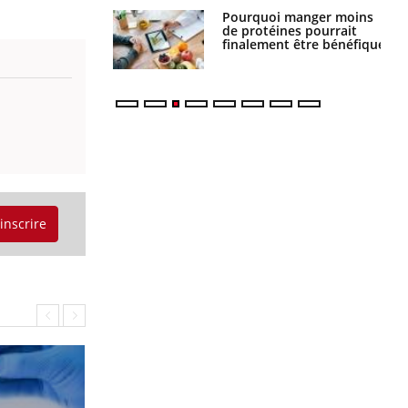
Pourquoi manger moins
Mordue par une tique en
de protéines pourrait
vacances, elle reste dans
finalement être bénéfique
le coma pendant 42 jours
'inscrire