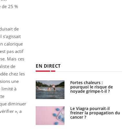
e de 25 %
duisait de
 s’agissait
on calorique
st pas actif
se. Mais ces
EN DIRECT
liste de
ndée chez les
ssions une
Fortes chaleurs :
Grossesse et chaleur : ce
pourquoi le risque de
que dit la science
 limité à
noyade grimpe-t-il ?
tte
 que diminuer
Le Viagra pourrait-il
Le smartphone nuit-il à
rifier », a
freiner la propagation du
l'apprentissage de la
cancer ?
lecture ?