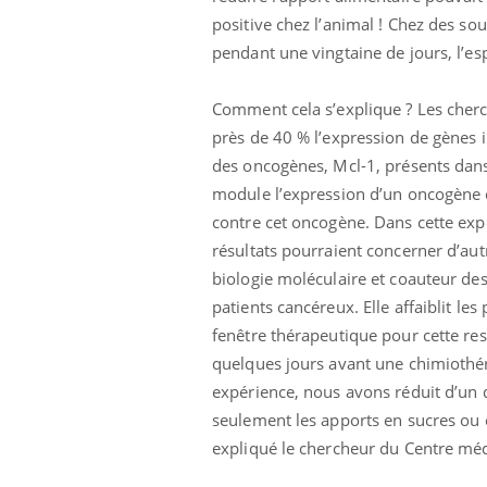
positive chez l’animal ! Chez des sou
pendant une vingtaine de jours, l’es
Comment cela s’explique ? Les cherch
près de 40 % l’expression de gènes i
des oncogènes, Mcl-1, présents dans 
module l’expression d’un oncogène et
contre cet oncogène. Dans cette exp
résultats pourraient concerner d’aut
biologie moléculaire et coauteur de
patients cancéreux. Elle affaiblit le
Chikungunya, dengue,
West Nile : que se passe-
fenêtre thérapeutique pour cette rest
t-il dans le sud de la
France ?
quelques jours avant une chimiothéra
expérience, nous avons réduit d’un 
Les médicaments GLP-1
seulement les apports en sucres ou e
protègent-ils aussi les os
?
expliqué le chercheur du Centre mé