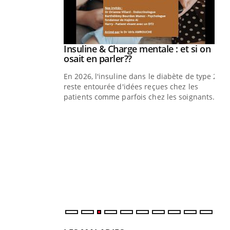
Insuline & Charge mentale : et si on
Youtube
Youtube
osait en parler??
En 2026, l'insuline dans le diabète de type 2
reste entourée d'idées reçues chez les
patients comme parfois chez les soignants.
Eczéma Chronique des Mains : se
Di
Youtube
You
Youtube
préparer pour l’été !
Le 
L'été arrive… et avec lui, un tout nouveau
nom
rythme de vie ! Vacances, plage, piscine,
dia
soleil, activités en plein air… Nos mains
défi
sont ...