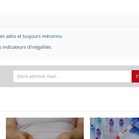
Pourquoi votre ventre
gâche-t-il les premiers
jours de vos vacances ?
les ados et toujours méconnu
 indicateurs d'inégalités
S
S