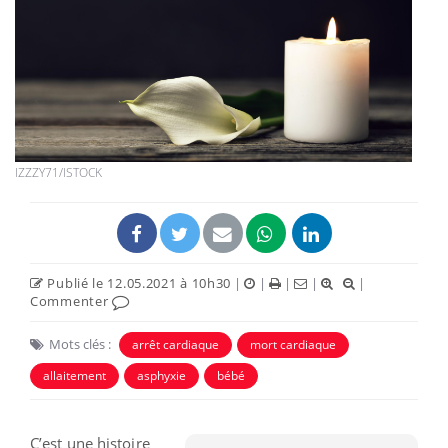
IZZZY71/ISTOCK
Publié le 12.05.2021 à 10h30
|
|
|
|
|
Commenter
Mots clés :
arrêt cardiaque
mort cardiaque
allaitement
asphyxie
bébé
C’est une histoire