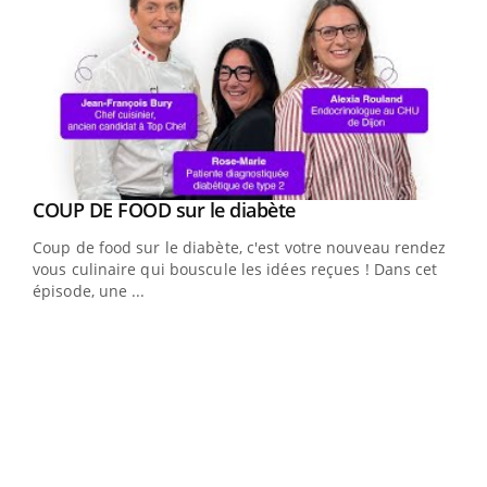
Youtube
cès
COUP DE FOOD sur le diabète
Youtube
Coup de food sur le diabète, c'est votre nouveau rendez-
 en
vous culinaire qui bouscule les idées reçues ! Dans cet
u
épisode, une ...
Qua
You
"Les
trav
DRH 