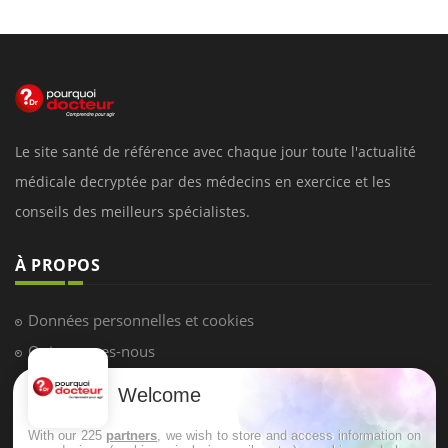
Le site santé de référence avec chaque jour toute l'actualité
médicale decryptée par des médecins en exercice et les
conseils des meilleurs spécialistes.
À PROPOS
Données personnelles et cookies
Qui sommes-nous
Conditions d'utilisation
Welcome
Plan du site
With our 225
partners
, we wish to store and access information on
Mentions Légales