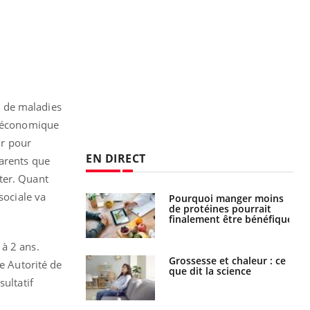
e de maladies
et économique
ur pour
EN DIRECT
parents que
ter. Quant
sociale va
i votre ventre
Pourquoi manger moins
il les premiers
de protéines pourrait
 vos vacances ?
finalement être bénéfique
à 2 ans.
haleurs :
Grossesse et chaleur : ce
te Autorité de
i le risque de
que dit la science
rimpe-t-il ?
ultatif