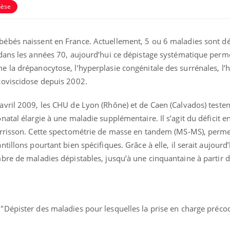
hèse
bés naissent en France. Actuellement, 5 ou 6 maladies sont dét
dans les années 70, aujourd’hui ce dépistage systématique perm
 la drépanocytose, l’hyperplasie congénitale des surrénales, l’
coviscidose depuis 2002.
ril 2009, les CHU de Lyon (Rhône) et de Caen (Calvados) teste
atal élargie à une maladie supplémentaire. Il s’agit du déficit
urrisson. Cette spectométrie de masse en tandem (MS-MS), perme
illons pourtant bien spécifiques. Grâce à elle, il serait aujourd
bre de maladies dépistables, jusqu’à une cinquantaine à partir d
"Dépister des maladies pour lesquelles la prise en charge préco