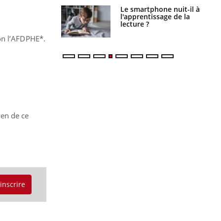
a pourrait-il
Le smartphone nuit-il à
la propagation du
l'apprentissage de la
lecture ?
on l’AFDPHE*.
yen de ce
'inscrire