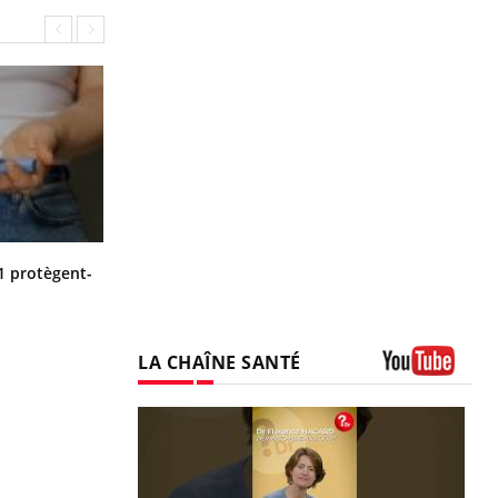
Cytomégalovirus : ce qui change
1 protègent-
dans la prise en charge des femmes
enceintes
LA CHAÎNE SANTÉ
Youtube