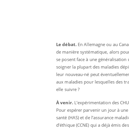
Le débat
.
En Allemagne ou au Canad
de manière systématique, alors pour
se posent face à une généralisation d
soigner la plupart des maladies dépi
leur nouveau-né peut éventuellement
aux maladies pour lesquelles des tra
Cancer colorectal : une
stratégie simple aurait
elle suivre ?
changé la donne au Pays
basque
À venir.
L’expérimentation des CHU 
Chikungunya, dengue,
Pour espérer parvenir un jour à une 
West Nile : que se passe-
t-il dans le sud de la
santé (HAS) et de l’assurance maladi
France ?
d’éthique (CCNE) qui a déjà émis des