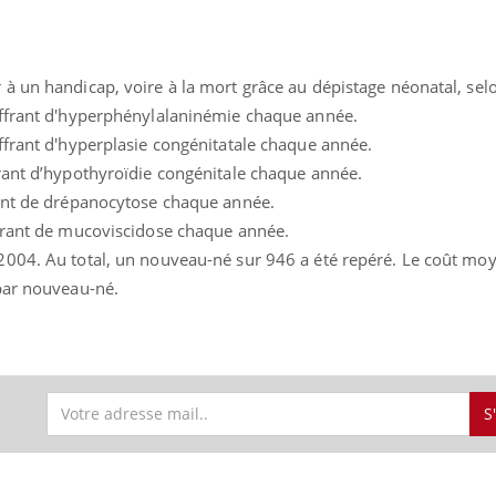
VIH : la fin du comprimé
Le Viagr
tous les jours se profile-t-
freiner 
elle enfin ?
cancer ?
à un handicap, voire à la mort grâce au dépistage néonatal, sel
uffrant d'hyperphénylalaninémie chaque année.
ffrant d'hyperplasie congénitatale chaque année.
rant d’hypothyroïdie congénitale chaque année.
rant de drépanocytose chaque année.
ffrant de mucoviscidose chaque année.
2004. Au total, un nouveau-né sur 946 a été repéré. Le coût mo
par nouveau-né.
S