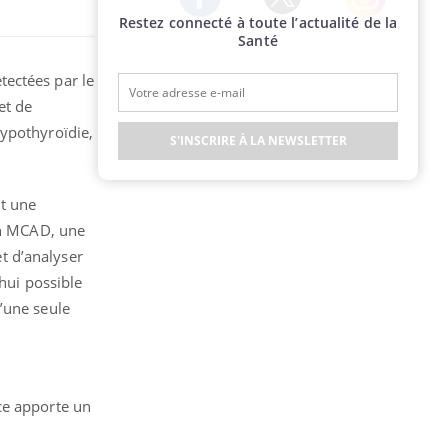
Restez connecté à toute l’actualité de la
Twitter
Facebook
Instagram
Santé
ectées par le
et de
hypothyroïdie,
S'INSCRIRE À LA NEWSLETTER
nt une
 en MCAD, une
t d’analyser
’hui possible
’une seule
ce apporte un