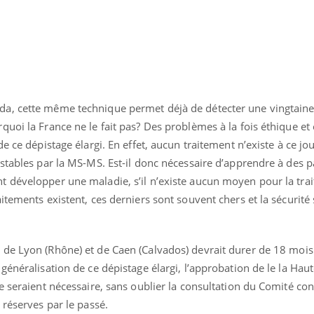
a, cette même technique permet déjà de détecter une vingtain
quoi la France ne le fait pas? Des problèmes à la fois éthique 
e ce dépistage élargi. En effet, aucun traitement n’existe à ce jo
stables par la MS-MS. Est-il donc nécessaire d’apprendre à des 
 développer une maladie, s’il n’existe aucun moyen pour la trai
itements existent, ces derniers sont souvent chers et la sécurité 
Cytomégalovirus : ce qui
Pourquo
change dans la prise en
gâche-t-
charge des femmes
jours de
enceintes
de Lyon (Rhône) et de Caen (Calvados) devrait durer de 18 mois 
La sieste empêche-t-elle
Fortes c
généralisation de ce dépistage élargi, l’approbation de le la Hau
de dormir la nuit ?
pourquo
noyade g
e seraient nécessaire, sans oublier la consultation du Comité cons
 réserves par le passé.