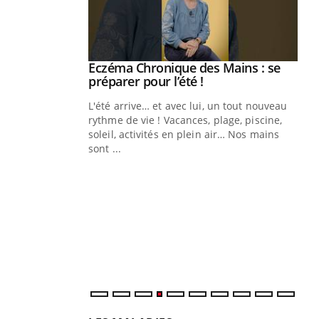
ale : et si on
Eczéma Chronique des Mains : se
Youtube
ube
Youtube
préparer pour l’été !
e diabète de type 2
L'été arrive… et avec lui, un tout nouveau
çues chez les
rythme de vie ! Vacances, plage, piscine,
ez les soignants.
soleil, activités en plein air… Nos mains
sont ...
Di
You
Le 
nom
dia
défi