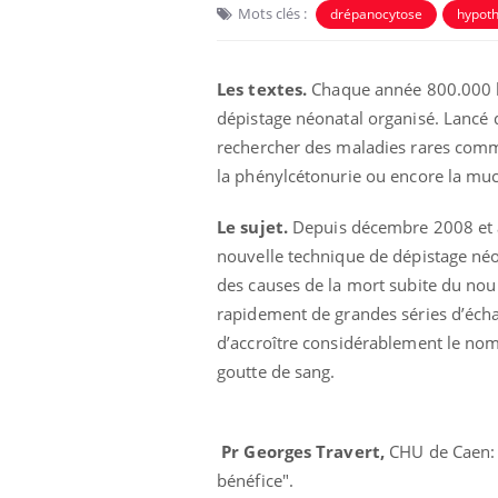
Mots clés :
drépanocytose
hypot
Les textes.
Chaque année 800.000 bé
dépistage néonatal organisé. Lancé 
rechercher des maladies rares comme
la phénylcétonurie ou encore la mu
Le sujet.
Depuis décembre 2008 et av
nouvelle technique de dépistage néon
des causes de la mort subite du no
rapidement de grandes séries d’échant
d’accroître considérablement le nom
goutte de sang.
Pr Georges Travert,
CHU de Caen: 
bénéfice".