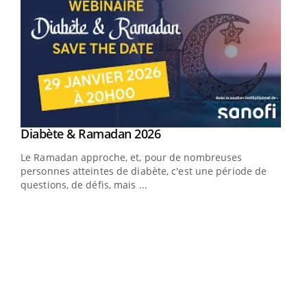
Youtube
Diabète & Ramadan 2026
Youtube
Le Ramadan approche, et, pour de nombreuses
vie !
personnes atteintes de diabète, c'est une période de
…
questions, de défis, mais ...
Un 
You
à l
Un é
mati