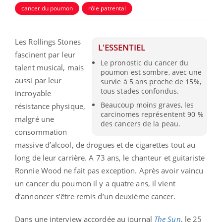
cancer du poumon
rôle patrental
Les Rollings Stones
L'ESSENTIEL
fascinent par leur
Le pronostic du cancer du
talent musical, mais
poumon est sombre, avec une
aussi par leur
survie à 5 ans proche de 15%,
tous stades confondus.
incroyable
Beaucoup moins graves, les
résistance physique,
carcinomes représentent 90 %
malgré une
des cancers de la peau.
consommation
massive d’alcool, de drogues et de cigarettes tout au
long de leur carrière. A 73 ans, le chanteur et guitariste
Ronnie Wood ne fait pas exception. Après avoir vaincu
un cancer du poumon il y a quatre ans, il vient
d’annoncer s’être remis d’un deuxième cancer.
Dans une interview accordée au journal
The Sun
, le 25