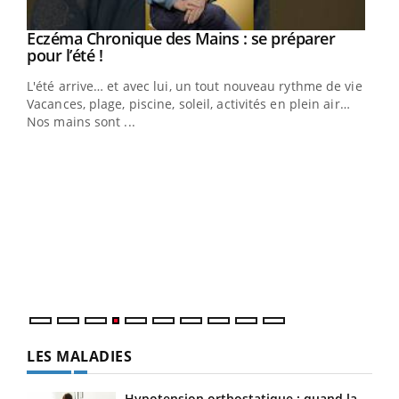
Eczéma Chronique des Mains : se préparer
Youtube
Youtube
pour l’été !
L'été arrive… et avec lui, un tout nouveau rythme de vie !
Vacances, plage, piscine, soleil, activités en plein air…
Nos mains sont ...
Dia
You
Le 
pers
ques
LES MALADIES
Hypotension orthostatique : quand la