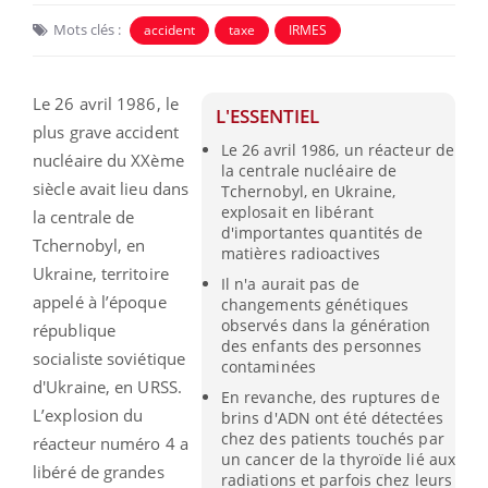
Mots clés :
accident
taxe
IRMES
Le 26 avril 1986, le
L'ESSENTIEL
plus grave accident
Le 26 avril 1986, un réacteur de
nucléaire du XXème
la centrale nucléaire de
siècle avait lieu dans
Tchernobyl, en Ukraine,
explosait en libérant
la centrale de
d'importantes quantités de
Tchernobyl, en
matières radioactives
Ukraine, territoire
Il n'a aurait pas de
appelé à l’époque
changements génétiques
observés dans la génération
r
épublique
des enfants des personnes
socialiste soviétique
contaminées
d'Ukraine
, en
URSS.
En revanche, des ruptures de
L’explosion du
brins d'ADN ont été détectées
chez des patients touchés par
réacteur numéro 4 a
un cancer de la thyroïde lié aux
libéré de grandes
radiations et parfois chez leurs