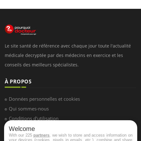
Le site santé de référence avec chaque jour toute l'actualité
médicale decryptée par des médecins en exercice et les
conseils des meilleurs spécialistes.
À PROPOS
Données personnelles et cookies
Qui sommes-nous
Conditions d'utilisation
Plan du site
Welcome
With our 225
partners
, we wish to store and access information on
Mentions Légales
your devices (cookies, pixels in emails, etc.), combine and share