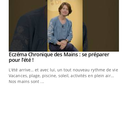
Eczéma Chronique des Mains : se préparer
Youtube
Youtube
pour l’été !
L'été arrive… et avec lui, un tout nouveau rythme de vie !
Vacances, plage, piscine, soleil, activités en plein air…
Nos mains sont ...
Dia
You
Le 
pers
ques