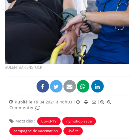
BULENTBARIS/ISTOCK
Publié le 19.04.2021 à 16h00
|
|
|
|
|
Commenter
Mots clés :
Covid-19
nymphoplastie
campagne de vaccination
Uvéite