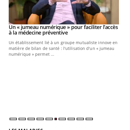
Un « jumeau numérique » pour faciliter l’accès
Youtube
Youtube
à la médecine préventive
Un établissement lié à un groupe mutualiste innove en
e
matière de bilan de santé : l'utilisation d'un « jumeau
numérique » permet ...
COU
You
Coup
vous
épis