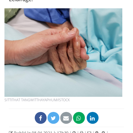
SITTITHAT TANGWITTHAYAPHUM/ISTOCK
Publié le 08.04.2021 à 17h30
|
|
|
|
|