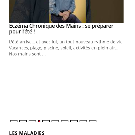
Eczéma Chronique des Mains : se préparer
Youtube
Youtube
pour l’été !
L'été arrive… et avec lui, un tout nouveau rythme de vie !
Vacances, plage, piscine, soleil, activités en plein air…
Nos mains sont ...
Youtube
Diabète & Ramadan 2026
Un 
Youtube
You
à l
Le Ramadan approche, et, pour de nombreuses
Un é
personnes atteintes de diabète, c'est une période de
mati
questions, de défis, mais ...
numé
LES MALADIES