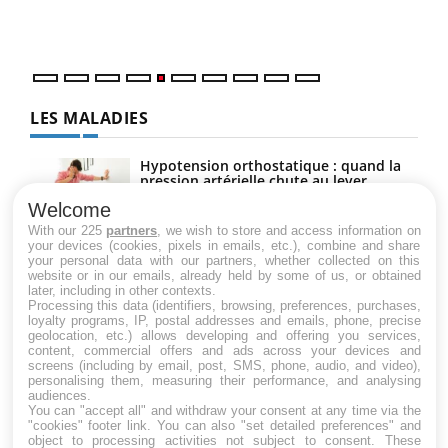
mati
numé
LES MALADIES
Hypotension orthostatique : quand la
pression artérielle chute au lever
Welcome
With our 225
partners
, we wish to store and access information on
your devices (cookies, pixels in emails, etc.), combine and share
Drépanocytose : une déformation des
your personal data with our partners, whether collected on this
globules rouges aux conséquences
website or in our emails, already held by some of us, or obtained
graves
later, including in other contexts.
Processing this data (identifiers, browsing, preferences, purchases,
loyalty programs, IP, postal addresses and emails, phone, precise
geolocation, etc.) allows developing and offering you services,
Maladie de Charcot (Sclérose latérale
content, commercial offers and ads across your devices and
amyotrophique)
screens (including by email, post, SMS, phone, audio, and video),
personalising them, measuring their performance, and analysing
audiences.
You can "accept all" and withdraw your consent at any time via the
"cookies" footer link
. You can also "set detailed preferences" and
object to processing activities not subject to consent. These