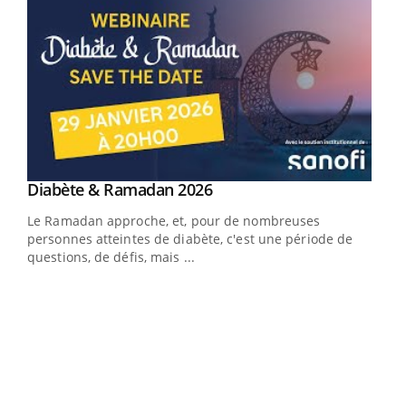
Youtube
Diabète & Ramadan 2026
Youtube
Le Ramadan approche, et, pour de nombreuses
vie !
personnes atteintes de diabète, c'est une période de
…
questions, de défis, mais ...
Un 
You
à l
Un é