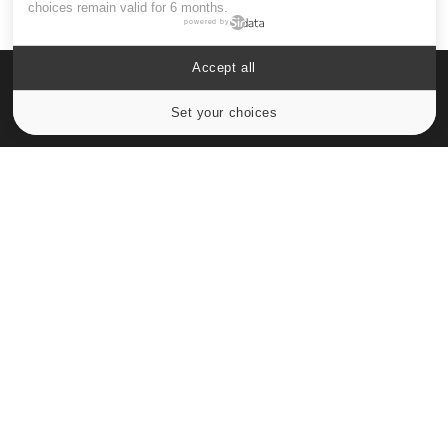
choices remain valid for 6 months.
powered by
Accept all
Set your choices
Cookies settings
Le site santé de référence avec chaque jour toute l'actualité
médicale decryptée par des médecins en exercice et les
conseils des meilleurs spécialistes.
À PROPOS
Données personnelles et cookies
Qui sommes-nous
Conditions d'utilisation
Plan du site