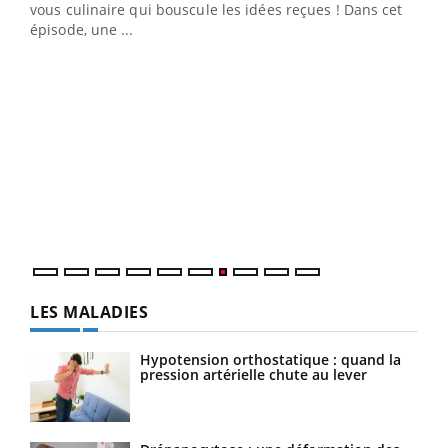
 en
vous culinaire qui bouscule les idées reçues ! Dans cet
u
épisode, une ...
Qua
You
"Les
trav
DRH 
LES MALADIES
Hypotension orthostatique : quand la
pression artérielle chute au lever