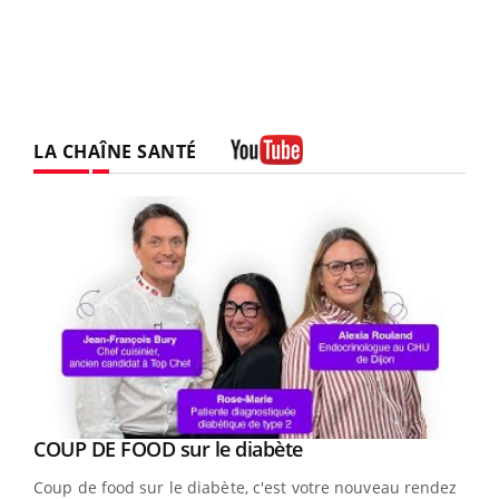
LA CHAÎNE SANTÉ
Youtube
Youtube
cès
COUP DE FOOD sur le diabète
Youtube
Coup de food sur le diabète, c'est votre nouveau rendez-