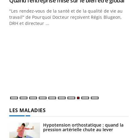
Yout
Quand l’entreprise mise sur le bien être global
Youtube
ndez-
"Les rendez-vous de la santé et de la qualité de vie au
cet
travail" de Pourquoi Docteur reçoivent Régis Blugeon,
DRH et directeur ...
Ecz
You
(3/3
Dans
vous
quot
LES MALADIES
Hypotension orthostatique : quand la
pression artérielle chute au lever