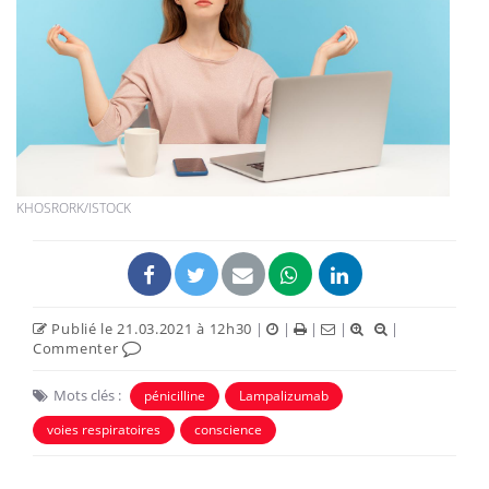
KHOSRORK/ISTOCK
Publié le 21.03.2021 à 12h30
|
|
|
|
|
Commenter
Mots clés :
pénicilline
Lampalizumab
voies respiratoires
conscience