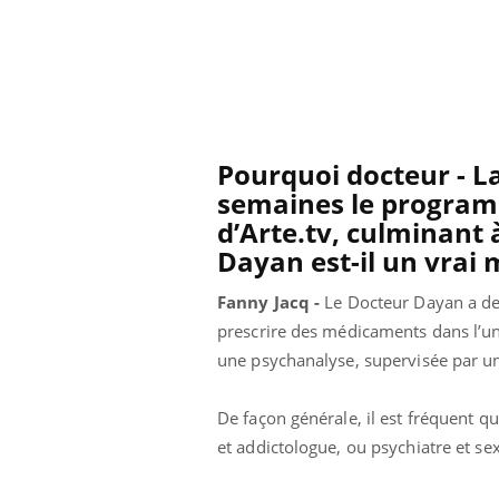
Pourquoi docteur - La
semaines le programm
d’
Arte.tv
, culminant 
Dayan est-il un vrai m
Fanny Jacq -
Le Docteur Dayan a deux
Hantavirus : un cas
prescrire des médicaments dans l’un 
détecté chez un touriste
en France
une psychanalyse, supervisée par un
De façon générale, il est fréquent qu
Mortalité infantile : un
rapport s’interroge sur
et addictologue, ou psychiatre et s
son taux élevé en France