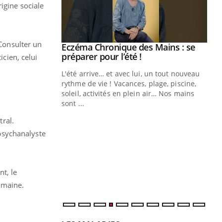
igine sociale
 Consulter un
ale : et si on
Eczéma Chronique des Mains : se
Youtube
ube
Youtube
préparer pour l’été !
icien, celui
e diabète de type 2
L'été arrive… et avec lui, un tout nouveau
çues chez les
rythme de vie ! Vacances, plage, piscine,
ez les soignants.
soleil, activités en plein air… Nos mains
sont ...
Di
You
tral.
Le 
 psychanalyste
nom
dia
défi
t, le
umaine.