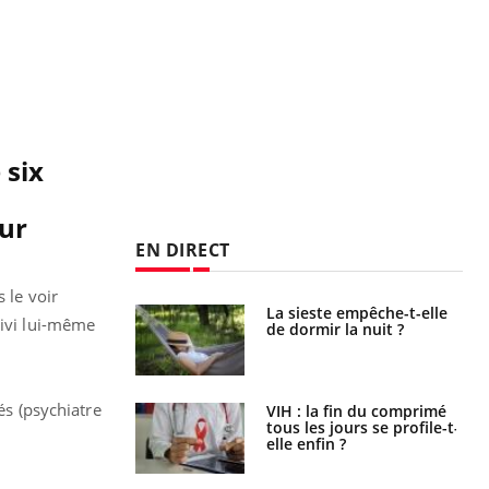
 six
eur
EN DIRECT
 le voir
unya, dengue,
La sieste empêche-t-elle
uivi lui-même
e : que se passe-
de dormir la nuit ?
s le sud de la
és (psychiatre
icaments GLP-1
VIH : la fin du comprimé
t-ils aussi les os
tous les jours se profile-t-
elle enfin ?