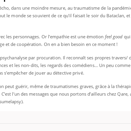
t écho, dans une moindre mesure, au traumatisme de la pandémie
Tout le monde se souvient de ce qu’il faisait le soir du Bataclan, 
vec les personnages. Or l’empathie est une émotion
feel good
qui 
ge et de coopération. On en a bien besoin en ce moment !
a psychanalyse par procuration. Il reconnaît ses propres travers/ d
silences et les non-dits, les regards des comédiens… Un peu comm
s s’empêcher de jouer au détective privé.
 on peut guérir, même de traumatismes graves, grâce à la thérapie
. C’est l’un des messages que nous portons d’ailleurs chez Qare, 
ssumelapsy).