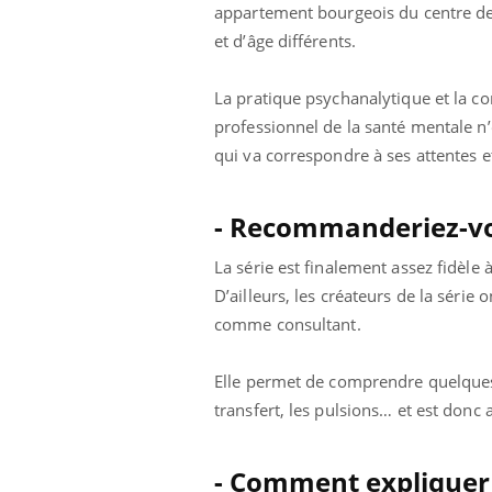
appartement bourgeois du centre de P
et d’âge différents.
La pratique psychanalytique et la con
Eczéma Chronique des Mains :
Car
Youtube
You
Youtube
expliquer ma maladie
pré
professionnel de la santé mentale n’e
qui va correspondre à ses attentes e
Il y a des sujets qui sont faciles à aborder...
Fati
d'autres non ! D'un côté, poser des
mêm
questions sur la maladie d'un proche c'est
care
- Recommanderiez-vo
montrer ...
...
La série est finalement assez fidèle à
D’ailleurs, les créateurs de la série
comme consultant.
Elle permet de comprendre quelques p
transfert, les pulsions… et est don
- Comment expliquer q