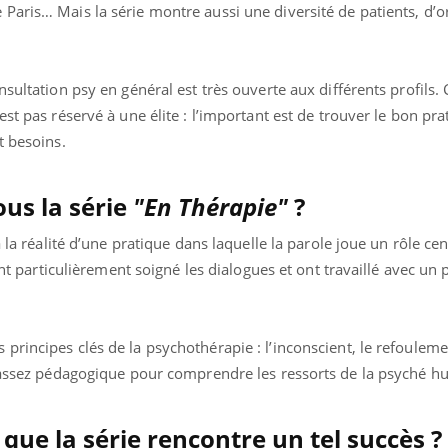
aris… Mais la série montre aussi une diversité de patients, d’or
sultation psy en général est très ouverte aux différents profils.
ence en fer : comprendre pour
Insuline & Charge ment
tube
Youtube
Youtube
Yout
venir
osait en parler??
st pas réservé à une élite : l’important est de trouver le bon prat
t besoins.
gue, irritabilité, brouillard mental ou
En 2026, l'insuline dans l
e alopécie… Les symptômes de la
reste entourée d'idées re
nce en fer sont multiples ce qui la rend
patients comme parfois ch
us la série
"En Thérapie"
?
 la réalité d’une pratique dans laquelle la parole joue un rôle cen
 ont particulièrement soigné les dialogues et ont travaillé avec un
rincipes clés de la psychothérapie : l’inconscient, le refoulemen
c assez pédagogique pour comprendre les ressorts de la psyché h
ue la série rencontre un tel succès ?