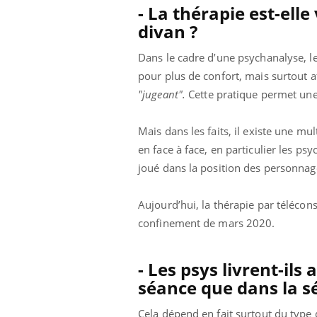
- La thérapie est-elle
Grossesse à risque : ce jus
naturel attire l'attention
divan ?
des chercheurs
Dans le cadre d’une psychanalyse, le 
pour plus de confort, mais surtout 
"jugeant".
Cette pratique permet une 
Mais dans les faits, il existe une m
en face à face, en particulier les psy
joué dans la position des personnages
Aujourd’hui, la thérapie par téléco
confinement de mars 2020.
- Les psys livrent-ils
séance que dans la sé
Cela dépend en fait surtout du type d