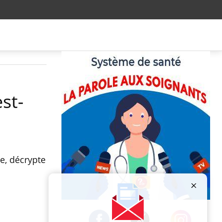
est-
re, décrypte
Publicité