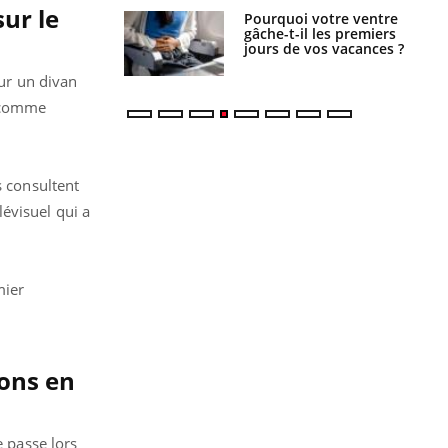
sur le
alovirus : ce qui
Pourquoi votre ventre
ans la prise en
gâche-t-il les premiers
des femmes
jours de vos vacances ?
es
sur un divan
u comme
s consultent
lévisuel qui a
mier
ions en
e passe lors