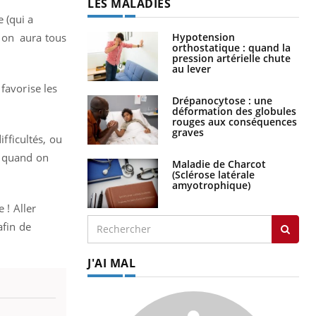
LES MALADIES
 (qui a
Hypotension
et on aura tous
orthostatique : quand la
pression artérielle chute
au lever
favorise les
Drépanocytose : une
déformation des globules
rouges aux conséquences
graves
ifficultés, ou
e quand on
Maladie de Charcot
(Sclérose latérale
amyotrophique)
 ! Aller
afin de
J'AI MAL