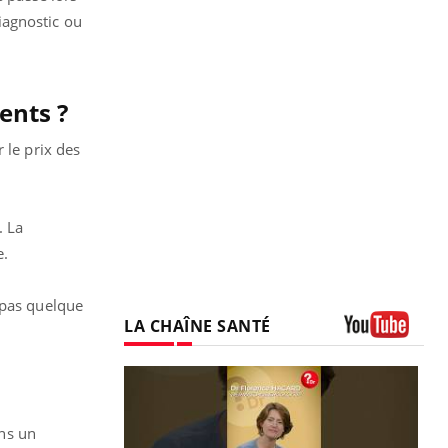
iagnostic ou
ients ?
 le prix des
. La
e.
 pas quelque
LA CHAÎNE SANTÉ
Youtube
ans un