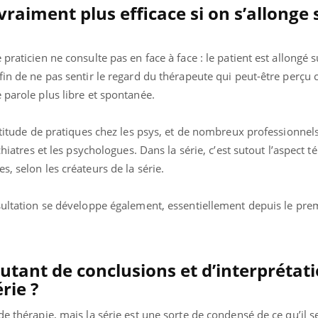
 vraiment plus efficace si on s’allonge 
Cancer colorectal : une
Cytomég
stratégie simple aurait
change d
changé la donne au Pays
charge 
basque
enceint
praticien ne consulte pas en face à face : le patient est allongé 
afin de ne pas sentir le regard du thérapeute qui peut-être perç
parole plus libre et spontanée.
ultitude de pratiques chez les psys, et de nombreux professionnel
chiatres et les psychologues. Dans la série, c’est sutout l’aspect té
, selon les créateurs de la série.
nsultation se développe également, essentiellement depuis le pre
 autant de conclusions et d’interprétat
rie ?
e thérapie, mais la série est une sorte de condensé de ce qu’il s