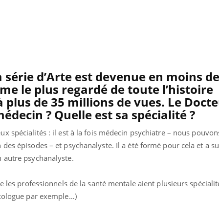
 série d’Arte est devenue en moins de
e le plus regardé de toute l’histoire
à plus de 35 millions de vues. Le Doct
édecin ? Quelle est sa spécialité ?
 spécialités : il est à la fois médecin psychiatre – nous pouvons
Comment oublier les
Chikung
des épisodes – et psychanalyste. Il a été formé pour cela et a s
écrans en vacances ?
West Nil
t-il dan
 autre psychanalyste.
France ?
e les professionnels de la santé mentale aient plusieurs spécialit
Toujours connectés :
Les méd
comment le travail
protègen
exologue par exemple…)
empiète de plus en plus
?
sur nos soirées