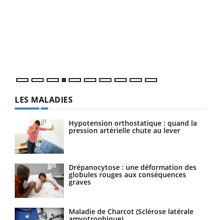
Dia
You
Le 
pers
ques
LES MALADIES
Hypotension orthostatique : quand la
pression artérielle chute au lever
Drépanocytose : une déformation des
globules rouges aux conséquences
graves
Maladie de Charcot (Sclérose latérale
amyotrophique)