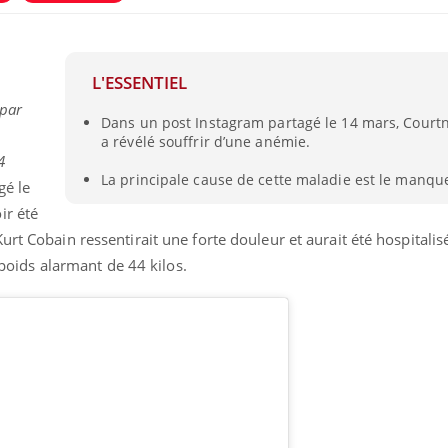
L'ESSENTIEL
 par
Dans un post Instagram partagé le 14 mars, Court
a révélé souffrir d’une anémie.
4
La principale cause de cette maladie est le manqu
gé le
ir été
rt Cobain ressentirait une forte douleur et aurait été hospitalisé
e poids alarmant de 44 kilos.
Grossesse et chaleur : ce
Mordue 
que dit la science
barracud
secouru
réflexe 
Le smartphone nuit-il à
Légionel
l'apprentissage de la
quelle e
lecture ?
contami