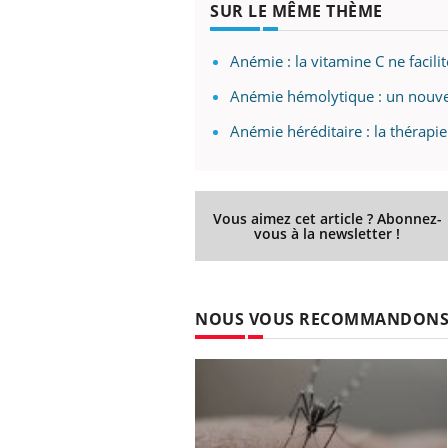
SUR LE MÊME THÈME
llard mental ou
tômes de la
les ce qui la rend
Anémie : la vitamine C ne facilit
Insuline & Charge mentale : et si on
Ecz
Youtube
You
Anémie hémolytique : un nouvea
Youtube
osait en parler??
pré
Anémie héréditaire : la thérapi
En 2026, l'insuline dans le diabète de type 2
L'ét
reste entourée d'idées reçues chez les
ryth
patients comme parfois chez les soignants.
sole
sont
Vous aimez cet article ? Abonnez-
vous à la newsletter !
NOUS VOUS RECOMMANDON