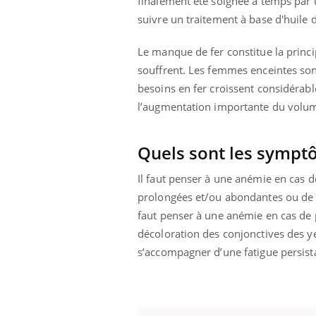
finalement été soignée à temps par
suivre un traitement à base d'huile d
Le manque de fer constitue la princ
souffrent. Les femmes enceintes sont
besoins en fer croissent considérab
l’augmentation importante du volu
Quels sont les sympt
Il faut penser à une anémie en cas d
prolongées et/ou abondantes ou de 
faut penser à une anémie en cas de 
décoloration des conjonctives des yeu
s’accompagner d’une fatigue persista
prendre pour