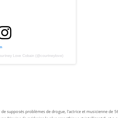
Mordue par une tique en
Allergie
vacances, elle reste dans
une nou
le coma pendant 42 jours
les réac
am
Courtney Love Cobain (@courtneylove)
r de supposés problèmes de drogue, l'actrice et musicienne de 5