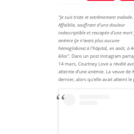
"Je suis triste et extrêmement malade.
Affaiblie, souffrant d'une douleur
indescriptible et rescapée d'une mort
anémie (je n'avais plus aucune
hémoglobine) à l'hôpital, en août, à 4
kilos".
Dans un post Instagram parta
14 mars, Courtney Love a révélé avo
atteinte d’une anémie. La veuve de Ku
dernier, alors qu'elle avait atteint l
e empêche-t-elle
Fortes chaleurs :
 la nuit ?
pourquoi le risque de
noyade grimpe-t-il ?
 fin du comprimé
Le Viagra pourrait-il
jours se profile-t-
freiner la propagation du
n ?
cancer ?