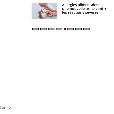
s alimentaires :
TDAH : quel est ce
velle arme contre
traitement autorisé aux
tions sévères
États-Unis ?
6 ans a