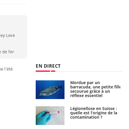
ney Love
e de fer
EN DIRECT
e l'été
par un
Comment gérer le
a, une petite fille
sommeil des enfants en
e grâce à un
vacances ?
essentiel
lose en Suisse :
Bilan prévention : ce que
st l’origine de la
les kinés pourront
nation ?
bientôt faire