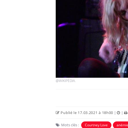
@WIKIPÉDIA.
Publié le 17.03.2021 à 18h00
|
|
Mots clés :
Courtney Love
anémi