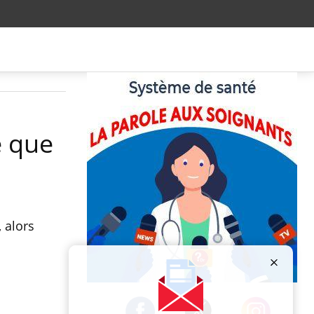
e que
, alors
Publicité