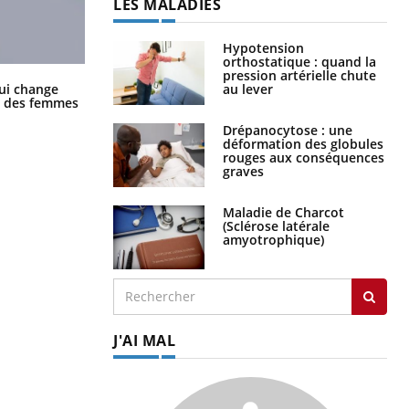
LES MALADIES
Hypotension
orthostatique : quand la
pression artérielle chute
La sieste empêche-t-elle de dormir
au lever
ui change
la nuit ?
ge des femmes
Drépanocytose : une
déformation des globules
rouges aux conséquences
graves
Maladie de Charcot
(Sclérose latérale
amyotrophique)
J'AI MAL