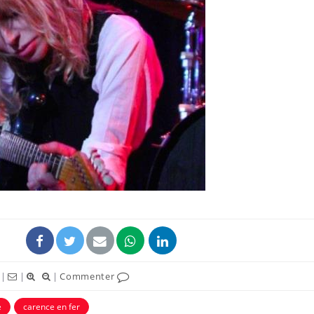
|
|
|
Commenter
e
carence en fer