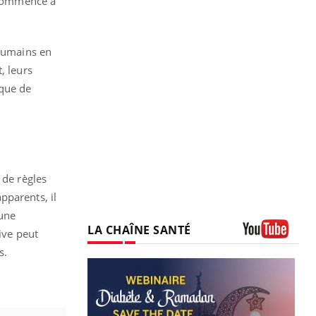
commencé à
 humains en
, leurs
 que de
 de règles
pparents, il
’une
LA CHAÎNE SANTÉ
ive peut
Youtube
s.