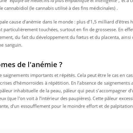
 une
"équipe de médecins la plus empathique et intelligente",
et a 
e cannabidiol (le cannabis utilisé à des fins médicinales) .
ipale cause d’anémie
dans le monde : plus d’1,5 milliard d’êtres
 particulièrement touchées, surtout en fin de grossesse. En effet
lement, du fait du développement du fœtus et du placenta, ainsi
me sanguin.
ômes de l'anémie ?
e saignements importants et répétés. Cela peut être le cas en cas
crises d’hémorroïdes à répétition.
En l’absence de saignements a
pâleur inhabituelle de la peau, pâleur qui peut s’accompagner d
x (que l’on voit à l’intérieur des paupières). Cette pâleur excess
nte, d’un essoufflement pour le moindre effort et de palpitation