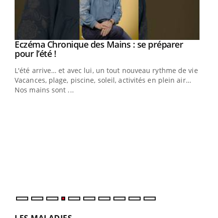
Eczéma Chronique des Mains : se préparer
Youtube
Youtube
pour l’été !
L'été arrive… et avec lui, un tout nouveau rythme de vie !
Vacances, plage, piscine, soleil, activités en plein air…
Nos mains sont ...
Dia
You
Le 
pers
ques
LES MALADIES