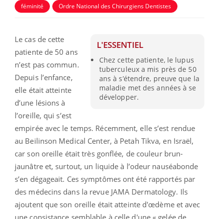
féminité
Ordre National des Chirurgiens Dentistes
Le cas de cette
L'ESSENTIEL
patiente de 50 ans
Chez cette patiente, le lupus
n’est pas commun.
tuberculeux a mis près de 50
Depuis l’enfance,
ans à s’étendre, preuve que la
maladie met des années à se
elle était atteinte
développer.
d’une lésions à
l’oreille, qui s’est
empirée avec le temps. Récemment, elle s’est rendue
au Beilinson Medical Center, à Petah Tikva, en Israël,
car son oreille était très gonflée, de couleur brun-
jaunâtre et, surtout, un liquide à l’odeur nauséabonde
s’en dégageait. Ces symptômes ont été rapportés par
des médecins dans la revue JAMA Dermatology. Ils
ajoutent que son oreille était atteinte d'œdème et avec
une consistance semblable à celle d'une « gelée de