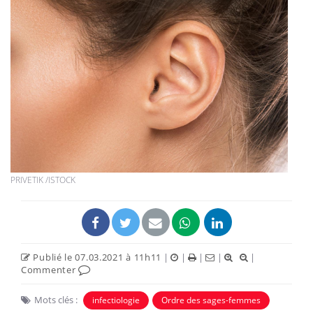
PRIVETIK /ISTOCK
Publié le 07.03.2021 à 11h11
|
|
|
|
|
Commenter
Mots clés :
infectiologie
Ordre des sages-femmes