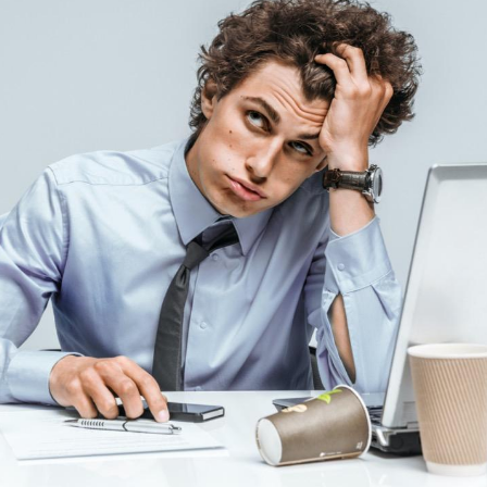
Les médicaments GLP-1
VIH : la
protègent-ils aussi les os
tous les
?
elle enfi
Cytomégalovirus : ce qui
Pourquo
change dans la prise en
gâche-t-
charge des femmes
jours de
enceintes
La sieste empêche-t-elle
Fortes c
de dormir la nuit ?
pourquo
noyade g