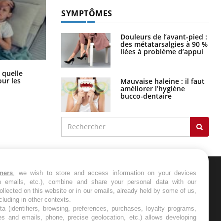
SYMPTÔMES
Douleurs de l’avant-pied :
des métatarsalgies à 90 %
liées à problème d’appui
Syndrome métabolique : quels sont
 quelle
les meilleurs exercices physiques ?
ur les
Mauvaise haleine : il faut
améliorer l’hygiène
bucco-dentaire
tners
, we wish to store and access information on your devices
in emails, etc.), combine and share your personal data with our
ER
ollected on this website or in our emails, already held by some of us,
ncluding in other contexts.
s les semaines les meilleures
ta (identifiers, browsing, preferences, purchases, loyalty programs,
es and emails, phone, precise geolocation, etc.) allows developing