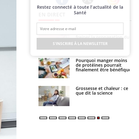
Restez connecté à toute l’actualité de la
Twitter
Facebook
Instagram
Santé
EN DIRECT
 fin du comprimé
Le Viagra pourrait-il
 jours se profile-t-
freiner la propagation du
n ?
cancer ?
S'INSCRIRE À LA NEWSLETTER
i votre ventre
Pourquoi manger moins
il les premiers
de protéines pourrait
 vos vacances ?
finalement être bénéfique
haleurs :
Grossesse et chaleur : ce
i le risque de
que dit la science
rimpe-t-il ?