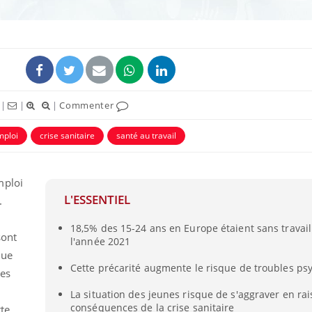
|
|
|
Commenter
mploi
crise sanitaire
santé au travail
mploi
L'ESSENTIEL
.
18,5% des 15-24 ans en Europe étaient sans travai
sont
l'année 2021
que
Cette précarité augmente le risque de troubles ps
les
La situation des jeunes risque de s'aggraver en ra
conséquences de la crise sanitaire
tte