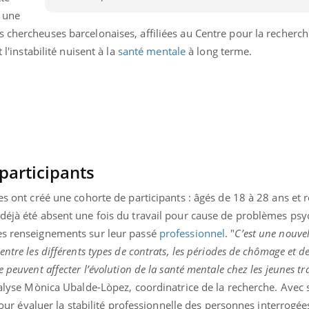
s une
ois chercheuses barcelonaises, affiliées au Centre pour la recherc
 l'instabilité nuisent à la
santé mentale
à long terme.
participants
es ont créé une cohorte de participants : âgés de 18 à 28 ans et r
 déjà été absent une fois du travail pour cause de problèmes ps
es renseignements sur leur passé
professionnel
. "
C’est une nouve
Youtube
bète & Ramadan 2026
Un « jumeau numériq
tube
Youtube
ntre les différents types de contrats, les périodes de chômage et de 
faciliter l’accès à la 
 peuvent affecter l’évolution de la santé mentale chez les jeunes tra
Ramadan approche, et, pour de
Youtube
préventive
alyse Mònica Ubalde-Lòpez, coordinatrice de la recherche. Avec 
breuses personnes atteintes de
Un établissement lié à u
ète, c'est une période de questions, de
 pour évaluer la stabilité professionnelle des personnes interrogées