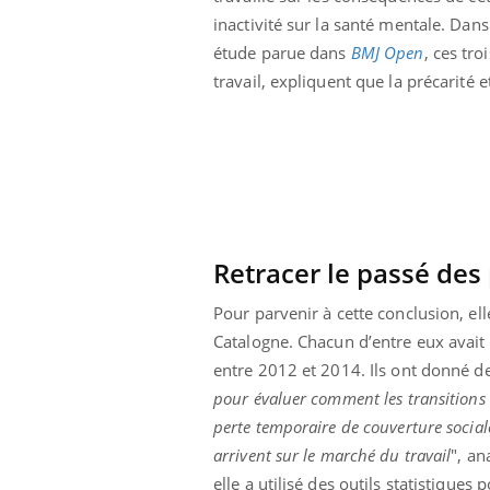
inactivité sur la santé mentale. Dan
étude parue dans
BMJ Open
, ces tr
travail, expliquent que la précarité et
Retracer le passé des 
Pour parvenir à cette conclusion, ell
Catalogne. Chacun d’entre eux avait
entre 2012 et 2014. Ils ont donné d
ale : et si on
Eczéma Chronique des Mains : se
Dia
Youtube
You
pour évaluer comment les transitions e
ube
Youtube
préparer pour l’été !
perte temporaire de couverture sociale
Le 
 diabète de type 2
L'été arrive… et avec lui, un tout nouveau
arrivent sur le marché du travail
", an
nom
ues chez les
rythme de vie ! Vacances, plage, piscine,
diab
elle a utilisé des outils statistiques