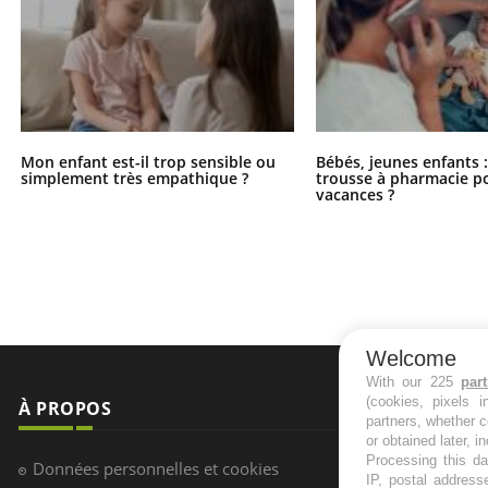
Mon enfant est-il trop sensible ou
Bébés, jeunes enfants :
simplement très empathique ?
trousse à pharmacie po
vacances ?
Welcome
With our 225
par
(cookies, pixels 
À PROPOS
NEWSLETT
partners, whether c
or obtained later, i
Recevez toute
Processing this da
Données personnelles et cookies
IP, postal address
infos santé