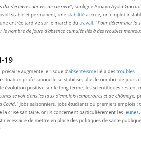
mutualiste innove en mat
s, mais ...
 dix dernières années de carrière
", souligne Amaya Ayala-Garcia.
santé : l'utilisation d'un 
ravail stable et permanent, une
stabilité
accrue, un emploi instab
numérique » permet ...
n une entrée tardive sur le marché du
travail
. "
Pour déterminer la s
le nombre de jours d’absence cumulés liés à des troubles mentaux 
d-19
n précaire augmente le risque d’
absentéisme
lié à des
troubles
a situation professionnelle se stabilise, plus le nombre de jours 
e évolution positive sur le long terme, les scientifiques restent
 jeunes se voit dans les taux d’emplois temporaires et de chômage
, p
a Covid
." Jobs saisonniers, jobs étudiants ou premiers emplois : 
e la crise sanitaire, or ils concernent particulièrement les
jeunes
.
st nécessaire de mettre en place des politiques de santé publiqu
e.