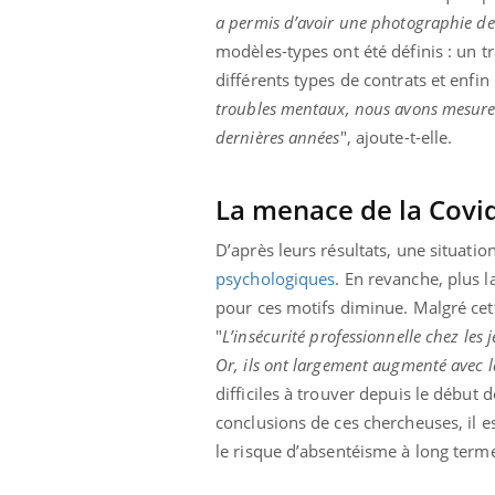
ez les soignants.
soleil, activités en plein air… Nos mains
défi
a permis d’avoir une photographie des
sont ...
modèles-types ont été définis : un t
différents types de contrats et enfi
troubles mentaux, nous avons mesurer 
dernières années
", ajoute-t-elle.
La menace de la Covi
D’après leurs résultats, une situatio
psychologiques
. En revanche, plus l
pour ces motifs diminue. Malgré cett
"
L’insécurité professionnelle chez les
Or, ils ont largement augmenté avec l
difficiles à trouver depuis le début d
conclusions de ces chercheuses, il e
le risque d’absentéisme à long term