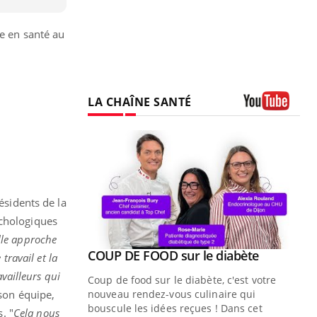
he en santé au
LA CHAÎNE SANTÉ
Youtube
ésidents de la
ychologiques
lle approche
Youtube
ue » pour
COUP DE FOOD sur le diabète
Youtube
travail et la
médecine
vailleurs qui
Coup de food sur le diabète, c'est votre
son équipe,
nouveau rendez-vous culinaire qui
n groupe
bouscule les idées reçues ! Dans cet
. "
Cela nous