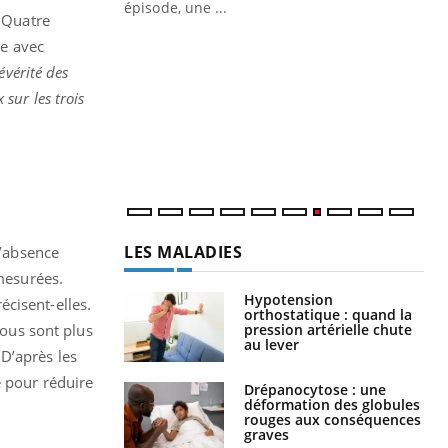
ière de bilan de
épisode, une ...
 Quatre
« jumeau
Qu
You
le avec
êtr
évérité des
sur les trois
"Le
qua
Doc
dir
LES MALADIES
d’absence
 mesurées.
Hypotension
récisent-elles.
orthostatique : quand la
pression artérielle chute
tous sont plus
au lever
 D’après les
e pour réduire
Drépanocytose : une
déformation des globules
rouges aux conséquences
graves