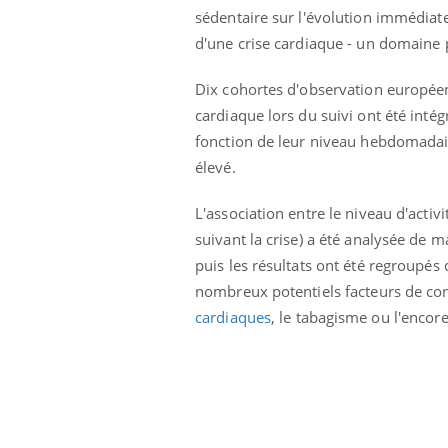
sédentaire sur l'évolution immédiat
Syndrome métabolique :
quels sont les meilleurs
d'une crise cardiaque - un domaine 
exercices physiques ?
Dix cohortes d'observation europée
cardiaque lors du suivi ont été intég
fonction de leur niveau hebdomadaire
élevé.
L'association entre le niveau d'activ
suivant la crise) a été analysée de
puis les résultats ont été regroupés
nombreux potentiels facteurs de conf
cardiaques
, le tabagisme ou l'encore