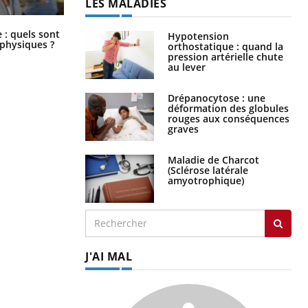
LES MALADIES
Comment éviter une otite pendant
: quels sont
Hypotension
les vacances ?
 physiques ?
orthostatique : quand la
pression artérielle chute
au lever
Drépanocytose : une
déformation des globules
rouges aux conséquences
graves
Maladie de Charcot
(Sclérose latérale
amyotrophique)
J'AI MAL