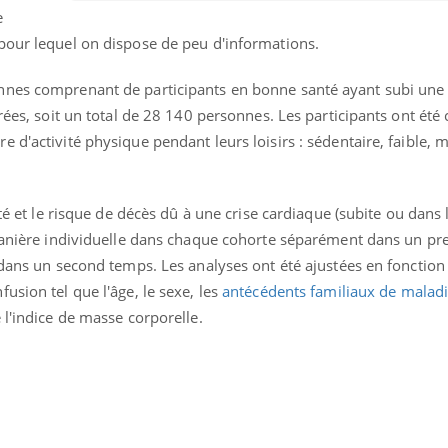
e
Mortalité infantile : un
Toujour
rapport s’interroge sur
comment
pour lequel on dispose de peu d'informations.
son taux élevé en France
empiète
sur nos 
nnes comprenant de participants en bonne santé ayant subi une 
rées, soit un total de 28 140 personnes. Les participants ont été 
 d'activité physique pendant leurs loisirs : sédentaire, faible,
ité et le risque de décès dû à une crise cardiaque (subite ou dans 
 manière individuelle dans chaque cohorte séparément dans un p
 dans un second temps. Les analyses ont été ajustées en fonction
usion tel que l'âge, le sexe, les
antécédents familiaux de malad
 l'indice de masse corporelle.