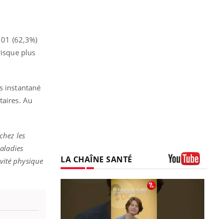
 101 (62,3%)
risque plus
s instantané
taires. Au
chez les
aladies
LA CHAÎNE SANTÉ
ivité physique
Youtube