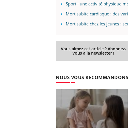
Sport : une activité physique m
Mort subite cardiaque : des var
Mort subite chez les jeunes : se
Eczéma Chronique des Mains :
Car
Youtube
You
Youtube
expliquer ma maladie
pré
Il y a des sujets qui sont faciles à aborder...
Fati
d'autres non ! D'un côté, poser des
mêm
Vous aimez cet article ? Abonnez-
vous à la newsletter !
questions sur la maladie d'un proche c'est
care
montrer ...
...
NOUS VOUS RECOMMANDON