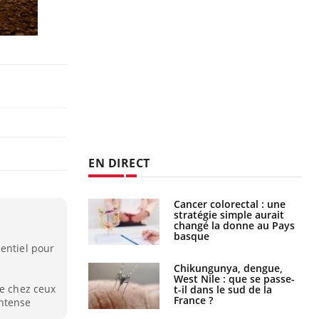
EN DIRECT
e à risque : ce jus
Cancer colorectal : une
attire l'attention
stratégie simple aurait
rcheurs
changé la donne au Pays
basque
entiel pour
 oublier les
Chikungunya, dengue,
en vacances ?
West Nile : que se passe-
le chez ceux
t-il dans le sud de la
France ?
intense