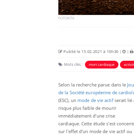
FOTOKITA
Publié le 15.02.2021 à 10h30
|
|
Mots clés :
mort cardiaque
activi
Selon la recherche parue dans le
Jou
Mon enfant est-il trop
sensible ou simplement
de la Société européenne de cardiol
très empathique ?
(ESC), un
mode de vie actif
serait lié
risque plus faible de mourir
Bébés, jeunes enfants :
immédiatement d'une crise
quelle trousse à
pharmacie pour les
cardiaque. Cette étude s'est concent
vacances ?
sur l'effet d'un mode de vie actif ou