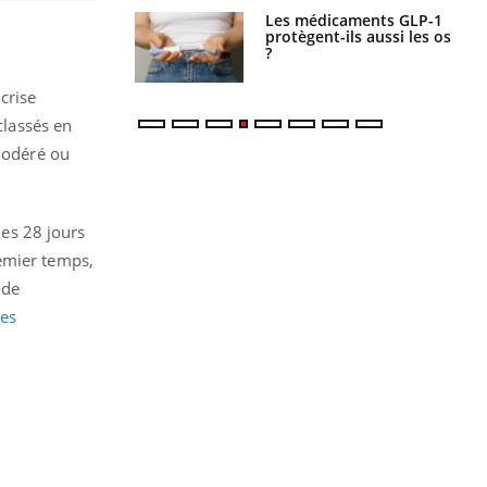
s connectés :
Les médicaments GLP-1
 le travail
protègent-ils aussi les os
 de plus en plus
?
soirées
crise
classés en
 modéré ou
les 28 jours
remier temps,
 de
ies