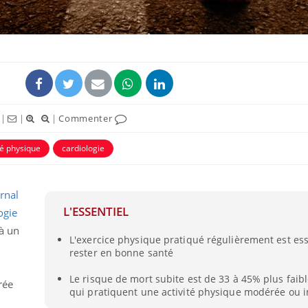
|
|
|
Commenter
té physique
cardiologie
rnal
Comment éviter une otite
Grossess
pendant les vacances ?
naturel 
L'ESSENTIEL
ogie
des che
 à un
L'exercice physique pratiqué régulièrement est ess
rester en bonne santé
Hantavirus : un cas
Comment
détecté chez un touriste
écrans 
Le risque de mort subite est de 33 à 45% plus faib
en France
rée
qui pratiquent une activité physique modérée ou 