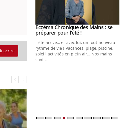
ale : et si on
Eczéma Chronique des Mains : se
Youtube
ube
Youtube
préparer pour l’été !
e diabète de type 2
L'été arrive… et avec lui, un tout nouveau
çues chez les
rythme de vie ! Vacances, plage, piscine,
'inscrire
ez les soignants.
soleil, activités en plein air… Nos mains
sont ...
Di
You
Le 
nom
dia
défi