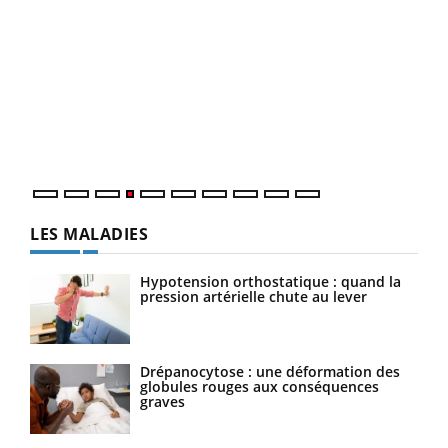
Dia
You
Le 
pers
ques
LES MALADIES
Hypotension orthostatique : quand la
pression artérielle chute au lever
Drépanocytose : une déformation des
globules rouges aux conséquences
graves