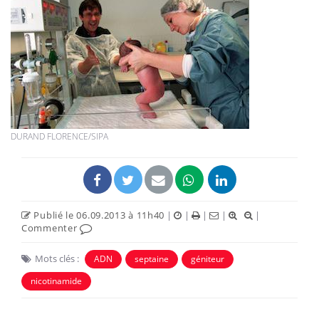
DURAND FLORENCE/SIPA
Publié le 06.09.2013 à 11h40
|
|
|
|
|
Commenter
Mots clés :
ADN
septaine
géniteur
nicotinamide