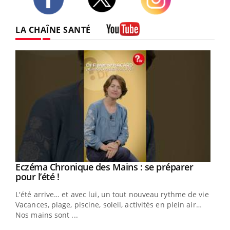
Twitter
Facebook
Instagram
LA CHAÎNE SANTÉ
Youtube
Eczéma Chronique des Mains : se préparer
Youtube
Youtube
pour l’été !
L'été arrive… et avec lui, un tout nouveau rythme de vie !
Vacances, plage, piscine, soleil, activités en plein air…
Nos mains sont ...