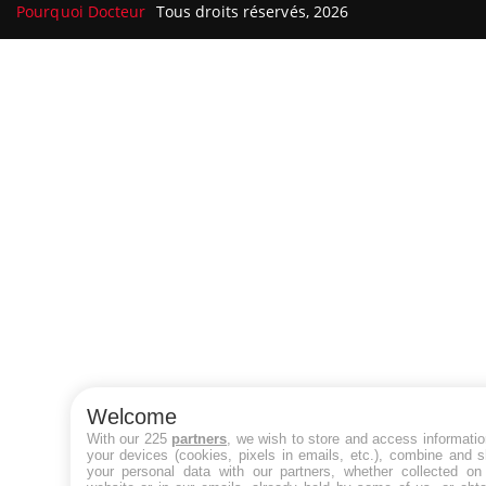
Pourquoi Docteur
Tous droits réservés, 2026
Welcome
With our 225
partners
, we wish to store and access informati
your devices (cookies, pixels in emails, etc.), combine and 
your personal data with our partners, whether collected on 